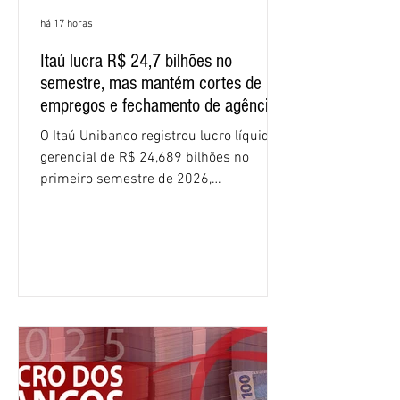
há 17 horas
Itaú lucra R$ 24,7 bilhões no
semestre, mas mantém cortes de
empregos e fechamento de agências
O Itaú Unibanco registrou lucro líquido
gerencial de R$ 24,689 bilhões no
primeiro semestre de 2026,
crescimento de 9,1% em relação ao
mesmo período do ano passado. No
segundo trimestre, o lucro foi de R$
12,407 bilhões, alta de 1% na
comparação com os três primeiros
meses do ano. A rentabilidade sobre o
patrimônio líquido médio anualizado
(ROE), no Brasil, chegou a 26% no
semestre, avanço de 2,1 pontos
percentuais em 12 meses. Apesar dos