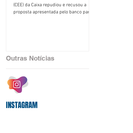
(CEE) da Caixa repudiou e recusou a
proposta apresentada pelo banco para o
custeio do Saúde Caixa, nesta quarta-
feira (5), durante a quinta rodada de
negociações específicas da Campanha
Nacional dos Bancários 2026, realizada
em São Paulo. Por unanimidade, todas
as federações que compõem a mesa de
Outras Notícias
negociações das empregadas e dos
empregados exigiram que a Caixa refaça
os cálculos e apresente uma nova
proposta. O entendimento é que a
proposta
INSTAGRAM