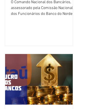
O Comando Nacional dos Bancários,
assessorado pela Comissão Nacional
dos Funcionários do Banco do Nordeste
do Brasil (CNFBNB), concluiu nesta
quinta-feira (6), em Fortaleza, a
apresentação e o debate da pauta
específica dos trabalhadores do BNB.
Segundo informações do Sindicato dos
Bancários do Ceará, a quarta rodada de
negociação encerrou a discussão das
cláusulas econômicas e sindicais da
minuta, e a representação dos
funcionários cobrou que o banco
apresente uma proposta c