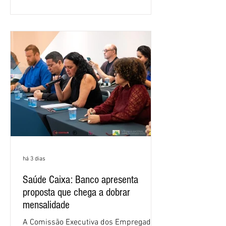
retorno sobre o patrimônio líquido (ROE)
alcançou 16% no semestre, aumento de
1,4 ponto percentual em 12 meses. O
crescimento de 16,2% foi o maior entre
os três maiores bancos privados do país
(Bradesco, Itaú e Santander). Segundo o
há 3 dias
Saúde Caixa: Banco apresenta
proposta que chega a dobrar
mensalidade
A Comissão Executiva dos Empregados