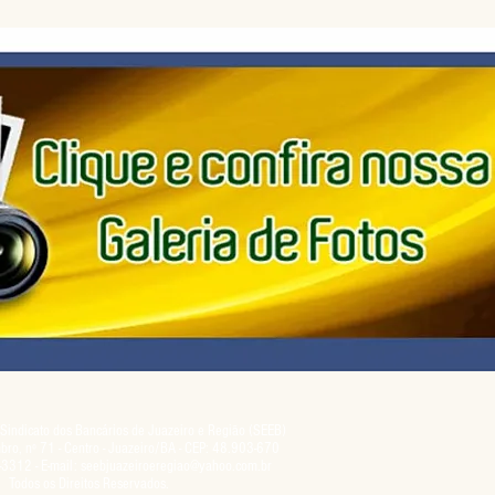
esentação dos
campanha salarial 2026. É grande a expecta
osta global
para que os patrões apresentem uma propo
s trabalhadores
para as demandas apresentadas nos cinco
 expectativa de
primeiros encontros, que trataram sobre em
Campanha
e tecnologia, cláusulas sociais, igualdade 
o, o movimento
oportunidades, saúde e condições de traba
cláusulas econômicas. Apesar da cobrança
Sindicato dos Bancários de Juazeiro e Região (SEEB)
ro, nº 71 - Centro - Juazeiro/BA - CEP: 48.903-670
3312 - E-mail:
seebjuazeiroeregiao@yahoo.com.br
Todos os Direitos Reservados.