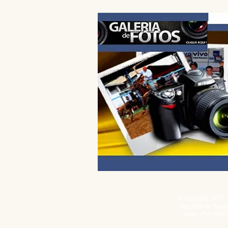
categoria. Mais uma vez, a repr
bancos não apresentou uma prop
que atenda às reivindicações do
e das trabalhadoras, frustrando a
evolução nas negociações da 
salarial 2026. Durante o encontr
sindical voltou a defender a val
© Copyright 2017 - 
Rua Sete de Setemb
Fone: (74) 3611-