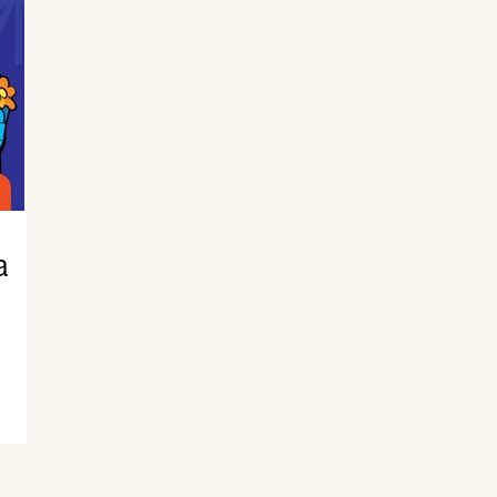
todas
s
a
 se
ulo,