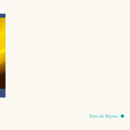
tiva
sta
prego
de
lho e
 d
Topo da Página