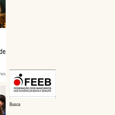
de
ncial
de
do
lta de
Busca
eses