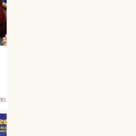
os
EE)
 a
da