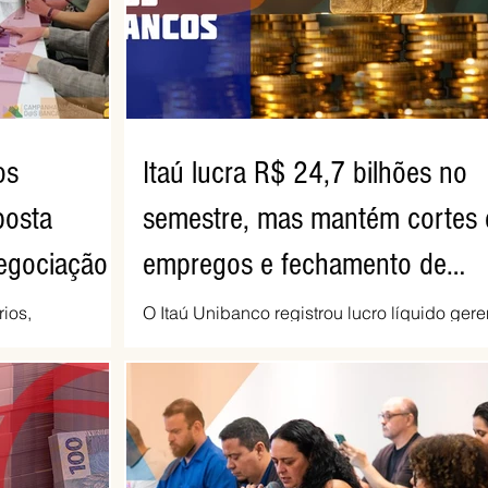
os
Itaú lucra R$ 24,7 bilhões no
posta
semestre, mas mantém cortes 
egociação
empregos e fechamento de
agências
ios,
O Itaú Unibanco registrou lucro líquido gere
ional dos
de R$ 24,689 bilhões no primeiro semestre 
te do Brasil
2026, crescimento de 9,1% em relação ao
feira (6), em
mesmo período do ano passado. No segun
bate da pauta
trimestre, o lucro foi de R$ 12,407 bilhões, a
o BNB. Segundo
1% na comparação com os três primeiros m
ncários do
do ano. A rentabilidade sobre o patrimônio