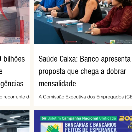
ciação encerrou
líquido médio anualizado (ROE), no Brasil,
ômicas e
chegou a 26% no semestre, avanço de 2,1
ntação dos
pontos percentuais em 12 meses. Apesar d
o apresente uma
resultados expressivos, o banco conti
 bilhões
Saúde Caixa: Banco apresenta
e
proposta que chega a dobrar
agências
mensalidade
o recorrente de
A Comissão Executiva dos Empregados (C
mestre de 2026,
da Caixa repudiou e recusou a proposta
smo período do
apresentada pelo banco para o custeio do
tre o segundo e
Saúde Caixa, nesta quarta-feira (5), durante
crescimento foi
quinta rodada de negociações específicas 
ônio líquido
Campanha Nacional dos Bancários 2026,