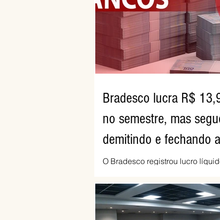
Ceará, a quarta rodada de nego
a discussão das cláusulas econ
sindicais da minuta, e a represe
funcionários cobrou que o banc
proposta c
Bradesco lucra R$ 13,9
no semestre, mas segu
demitindo e fechando 
O Bradesco registrou lucro líquid
R$ 13,861 bilhões no primeiro se
alta de 16,2% em relação ao me
ano passado. Na comparação en
o primeiro trimestre deste ano, o 
de 3,5%. O retorno sobre o patrim