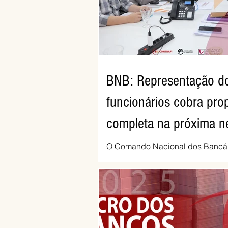
BNB: Representação d
funcionários cobra pro
completa na próxima n
O Comando Nacional dos Bancár
assessorado pela Comissão Nac
Funcionários do Banco do Nordes
(CNFBNB), concluiu nesta quinta-
Fortaleza, a apresentação e o de
específica dos trabalhadores d
informações do Sindicato dos Ba