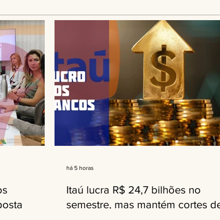
há 5 horas
os
Itaú lucra R$ 24,7 bilhões no
posta
semestre, mas mantém cortes d
negociação
empregos e fechamento de