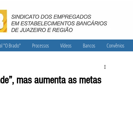
al "O Brado"
Processos
Vídeos
Bancos
Convênios
ade”, mas aumenta as metas