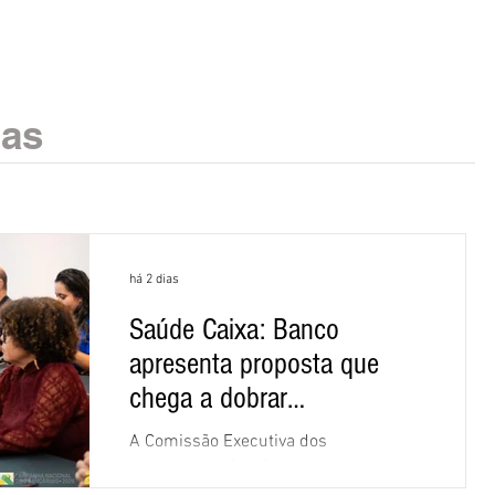
ias
há 2 dias
Saúde Caixa: Banco
apresenta proposta que
chega a dobrar
mensalidade
A Comissão Executiva dos
Empregados (CEE) da Caixa repudiou e