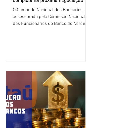
completa na próxima negociação
O Comando Nacional dos Bancários,
assessorado pela Comissão Nacional
dos Funcionários do Banco do Nordeste
do Brasil (CNFBNB), concluiu nesta
quinta-feira (6), em Fortaleza, a
apresentação e o debate da pauta
específica dos trabalhadores do BNB.
Segundo informações do Sindicato dos
Bancários do Ceará, a quarta rodada de
negociação encerrou a discussão das
cláusulas econômicas e sindicais da
minuta, e a representação dos
funcionários cobrou que o banco
apresente uma proposta c