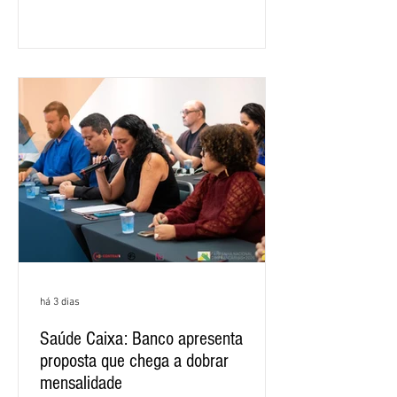
ano, o crescimento foi de 3,5%. O
retorno sobre o patrimônio líquido (ROE)
alcançou 16% no semestre, aumento de
1,4 ponto percentual em 12 meses. O
crescimento de 16,2% foi o maior entre
os três maiores bancos privados do país
(Bradesco, Itaú e Santander). Segundo o
há 3 dias
Saúde Caixa: Banco apresenta
proposta que chega a dobrar
mensalidade