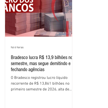
percentuais em 12 meses. Apesar dos
resultados expressivos, o banco conti
há 6 horas
Bradesco lucra R$ 13,9 bilhões no
semestre, mas segue demitindo e
fechando agências
O Bradesco registrou lucro líquido
recorrente de R$ 13,861 bilhões no
primeiro semestre de 2026, alta de
16,2% em relação ao mesmo período do
ano passado. Na comparação entre o
segundo e o primeiro trimestre deste