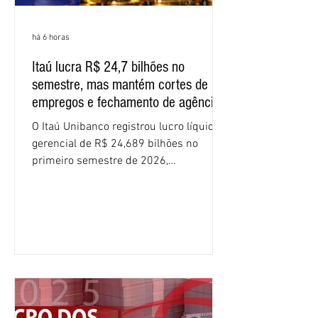
há 6 horas
Itaú lucra R$ 24,7 bilhões no
semestre, mas mantém cortes de
empregos e fechamento de agências
O Itaú Unibanco registrou lucro líquido
gerencial de R$ 24,689 bilhões no
primeiro semestre de 2026,
crescimento de 9,1% em relação ao
mesmo período do ano passado. No
segundo trimestre, o lucro foi de R$
12,407 bilhões, alta de 1% na
comparação com os três primeiros
meses do ano. A rentabilidade sobre o
patrimônio líquido médio anualizado
(ROE), no Brasil, chegou a 26% no
semestre, avanço de 2,1 pontos