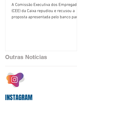
A Comissão Executiva dos Empregados
(CEE) da Caixa repudiou e recusou a
proposta apresentada pelo banco para o
custeio do Saúde Caixa, nesta quarta-
feira (5), durante a quinta rodada de
negociações específicas da Campanha
Nacional dos Bancários 2026, realizada
em São Paulo. Por unanimidade, todas
as federações que compõem a mesa de
Outras Notícias
negociações das empregadas e dos
empregados exigiram que a Caixa refaça
os cálculos e apresente uma nova
proposta. O entendimento é que a
proposta
INSTAGRAM