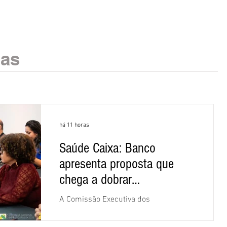
ias
há 11 horas
Saúde Caixa: Banco
apresenta proposta que
chega a dobrar
mensalidade
A Comissão Executiva dos
Empregados (CEE) da Caixa repudiou e
recusou a proposta apresentada pelo