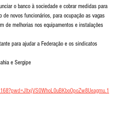
unciar o banco à sociedade e cobrar medidas para 
ão de novos funcionários, para ocupação as vagas 
lém de melhorias nos equipamentos e instalações 
tante para ajudar a Federação e os sindicatos 
ahia e Sergipe
06168?pwd=JItxjVS0WhoL0uBKboOpoZw8Ueagmu.1