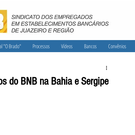
al "O Brado"
Processos
Vídeos
Bancos
Convênios
ios do BNB na Bahia e Sergipe