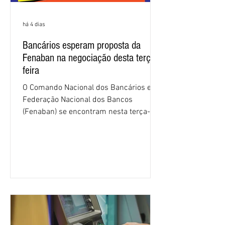
há 4 dias
Bancários esperam proposta da
Fenaban na negociação desta terça-
feira
O Comando Nacional dos Bancários e a
Federação Nacional dos Bancos
(Fenaban) se encontram nesta terça-
feira (4/8), em São Paulo, para a sexta
rodada de negociação da campanha
salarial 2026. É grande a expectativa
para que os patrões apresentem uma
proposta para as demandas
apresentadas nos cinco primeiros
encontros, que trataram sobre emprego
e tecnologia, cláusulas sociais,
igualdade de oportunidades, saúde e