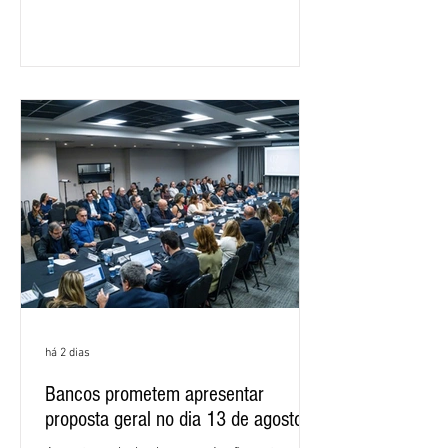
negociações específicas da Campanha
Nacional dos Bancários 2026, realizada
em São Paulo. Por unanimidade, todas
as federações que compõem a mesa de
negociações das empregadas e dos
empregados exigiram que a Caixa refaça
os cálculos e apresente uma nova
proposta. O entendimento é que a
proposta
há 2 dias
Bancos prometem apresentar
proposta geral no dia 13 de agosto