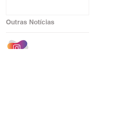
algoritmos e interfaces digitais. O setor
financeiro brasileiro consolidou, em
2025, uma transição profunda em sua
Outras Notícias
estrutura operacional, impulsionada por
um investimento massivo de R$ 47,8
bilhões em tecnologia apenas neste
exercício. A anatomia do serviço
bancário
INSTAGRAM