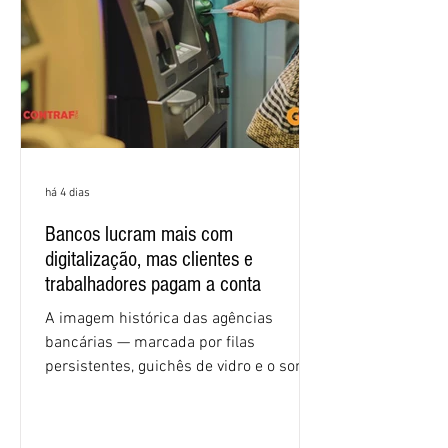
condições de trabalho e cláusulas
econômicas. Apesar da cobrança d
há 4 dias
Bancos lucram mais com
digitalização, mas clientes e
trabalhadores pagam a conta
A imagem histórica das agências
bancárias — marcada por filas
persistentes, guichês de vidro e o som
rítmico de autenticadoras de papel —
está sendo rapidamente substituída por
uma realidade silenciosa movida por