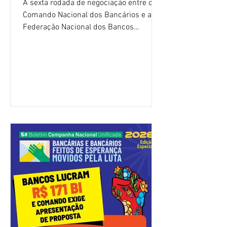
A sexta rodada de negociação entre o
Comando Nacional dos Bancários e a
Federação Nacional dos Bancos
(Fenaban) foi encerrada, nesta terça-
feira (4/8), sem avanços concretos para
a categoria. Mais uma vez, a
representação dos bancos não
apresentou uma proposta global que
atenda às reivindicações dos
trabalhadores e das trabalhadoras,
frustrando a expectativa de evolução
nas negociações da Campanha salarial
2026. Durante o encontro, o movimento
sindical voltou a defender a val