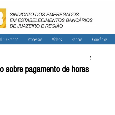
al "O Brado"
Processos
Vídeos
Bancos
Convênios
o sobre pagamento de horas