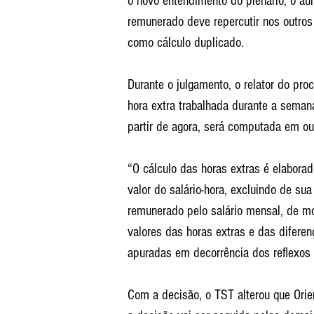
o novo entendimento do plenário, o au
remunerado deve repercutir nos outros 
como cálculo duplicado.
Durante o julgamento, o relator do pro
hora extra trabalhada durante a sema
partir de agora, será computada em out
“O cálculo das horas extras é elaborad
valor do salário-hora, excluindo de su
remunerado pelo salário mensal, de m
valores das horas extras e das dife
apuradas em decorrência dos reflexos 
Com a decisão, o TST alterou que Orien