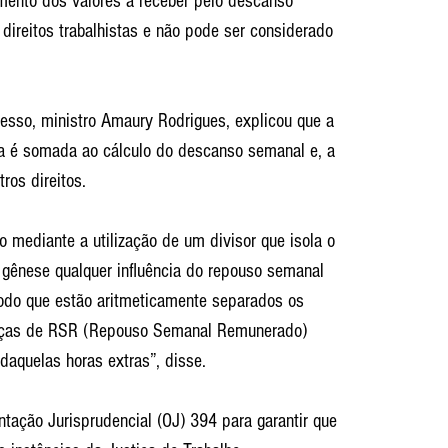
mento dos valores a receber pelo descanso 
direitos trabalhistas e não pode ser considerado 
cesso, ministro Amaury Rodrigues, explicou que a 
na é somada ao cálculo do descanso semanal e, a 
ros direitos.
o mediante a utilização de um divisor que isola o 
a gênese qualquer influência do repouso semanal 
odo que estão aritmeticamente separados os 
renças de RSR (Repouso Semanal Remunerado) 
daquelas horas extras”, disse.
tação Jurisprudencial (OJ) 394 para garantir que 