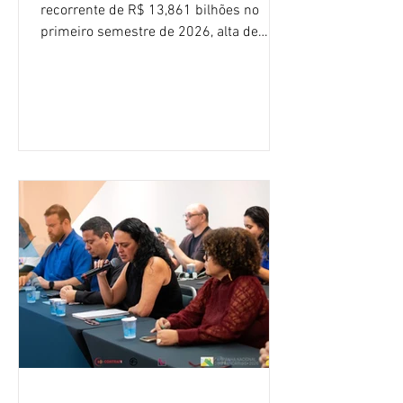
recorrente de R$ 13,861 bilhões no
primeiro semestre de 2026, alta de
16,2% em relação ao mesmo período do
ano passado. Na comparação entre o
segundo e o primeiro trimestre deste
ano, o crescimento foi de 3,5%. O
retorno sobre o patrimônio líquido (ROE)
alcançou 16% no semestre, aumento de
1,4 ponto percentual em 12 meses. O
crescimento de 16,2% foi o maior entre
os três maiores bancos privados do país
(Bradesco, Itaú e Santander). Segundo o