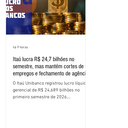
apresente uma proposta c
há 9 horas
Itaú lucra R$ 24,7 bilhões no
semestre, mas mantém cortes de
empregos e fechamento de agências
O Itaú Unibanco registrou lucro líquido
gerencial de R$ 24,689 bilhões no
primeiro semestre de 2026,
crescimento de 9,1% em relação ao
mesmo período do ano passado. No
segundo trimestre, o lucro foi de R$
12,407 bilhões, alta de 1% na