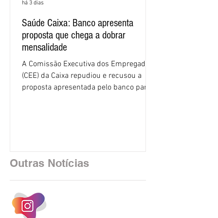
há 3 dias
Saúde Caixa: Banco apresenta
proposta que chega a dobrar
mensalidade
A Comissão Executiva dos Empregados
(CEE) da Caixa repudiou e recusou a
proposta apresentada pelo banco para o
custeio do Saúde Caixa, nesta quarta-
feira (5), durante a quinta rodada de
negociações específicas da Campanha
Nacional dos Bancários 2026, realizada
em São Paulo. Por unanimidade, todas
as federações que compõem a mesa de
Outras Notícias
negociações das empregadas e dos
empregados exigiram que a Caixa refaça
os cálculos e apresente uma nova
proposta. O entendimento é que a
proposta