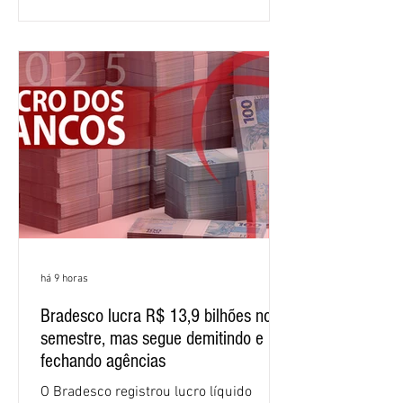
comparação com os três primeiros
meses do ano. A rentabilidade sobre o
patrimônio líquido médio anualizado
(ROE), no Brasil, chegou a 26% no
semestre, avanço de 2,1 pontos
percentuais em 12 meses. Apesar dos
resultados expressivos, o banco conti
há 9 horas
Bradesco lucra R$ 13,9 bilhões no
semestre, mas segue demitindo e
fechando agências
O Bradesco registrou lucro líquido