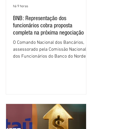
há 9 horas
BNB: Representação dos
funcionários cobra proposta
completa na próxima negociação
O Comando Nacional dos Bancários,
assessorado pela Comissão Nacional
dos Funcionários do Banco do Nordeste
do Brasil (CNFBNB), concluiu nesta
quinta-feira (6), em Fortaleza, a
apresentação e o debate da pauta
específica dos trabalhadores do BNB.
Segundo informações do Sindicato dos
Bancários do Ceará, a quarta rodada de
negociação encerrou a discussão das
cláusulas econômicas e sindicais da
minuta, e a representação dos
funcionários cobrou que o banco