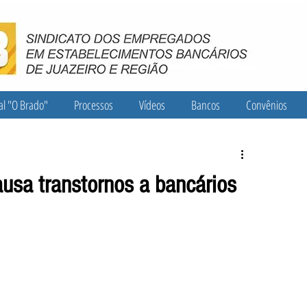
al "O Brado"
Processos
Vídeos
Bancos
Convênios
ausa transtornos a bancários