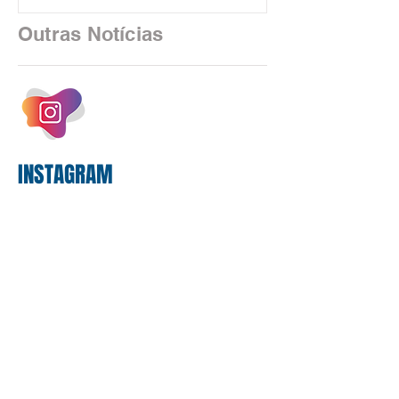
em São Paulo. Por unanimidade, todas
as federações que compõem a mesa de
Outras Notícias
negociações das empregadas e dos
empregados exigiram que a Caixa refaça
os cálculos e apresente uma nova
proposta. O entendimento é que a
proposta
INSTAGRAM