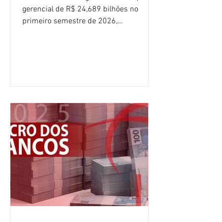
gerencial de R$ 24,689 bilhões no
primeiro semestre de 2026,
crescimento de 9,1% em relação ao
mesmo período do ano passado. No
segundo trimestre, o lucro foi de R$
12,407 bilhões, alta de 1% na
comparação com os três primeiros
meses do ano. A rentabilidade sobre o
patrimônio líquido médio anualizado
(ROE), no Brasil, chegou a 26% no
semestre, avanço de 2,1 pontos
percentuais em 12 meses. Apesar dos
resultados expressivos, o banco conti