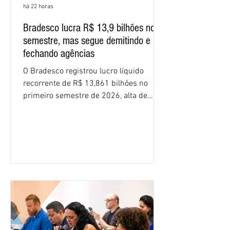
há 22 horas
Bradesco lucra R$ 13,9 bilhões no
semestre, mas segue demitindo e
fechando agências
O Bradesco registrou lucro líquido
recorrente de R$ 13,861 bilhões no
primeiro semestre de 2026, alta de
16,2% em relação ao mesmo período do
ano passado. Na comparação entre o
segundo e o primeiro trimestre deste
ano, o crescimento foi de 3,5%. O
retorno sobre o patrimônio líquido (ROE)
alcançou 16% no semestre, aumento de
1,4 ponto percentual em 12 meses. O
crescimento de 16,2% foi o maior entre
os três maiores bancos privados do país
(Bradesco, Itaú e Santander). Segundo o