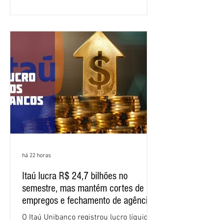
Segundo informações do Sindicato dos
Bancários do Ceará, a quarta rodada de
negociação encerrou a discussão das
cláusulas econômicas e sindicais da
minuta, e a representação dos
funcionários cobrou que o banco
apresente uma proposta c
há 22 horas
Itaú lucra R$ 24,7 bilhões no
semestre, mas mantém cortes de
empregos e fechamento de agências
O Itaú Unibanco registrou lucro líquido