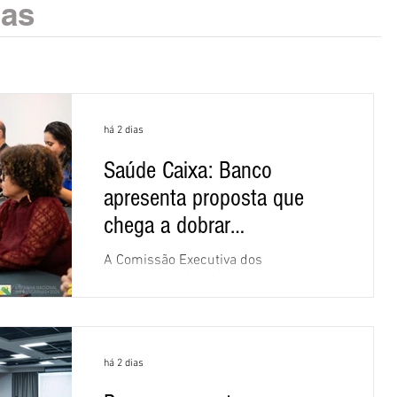
ias
há 2 dias
Saúde Caixa: Banco
apresenta proposta que
chega a dobrar
mensalidade
A Comissão Executiva dos
Empregados (CEE) da Caixa repudiou e
recusou a proposta apresentada pelo
banco para o custeio do Saúde Caixa,
nesta quarta-feira (5), durante a quinta
há 2 dias
rodada de negociações específicas da
Campanha Nacional dos Bancários