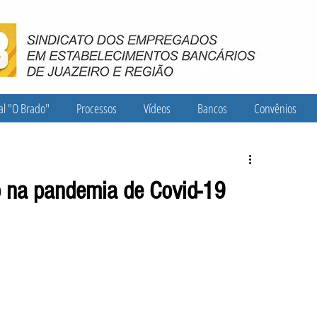
al "O Brado"
Processos
Vídeos
Bancos
Convênios
 na pandemia de Covid-19