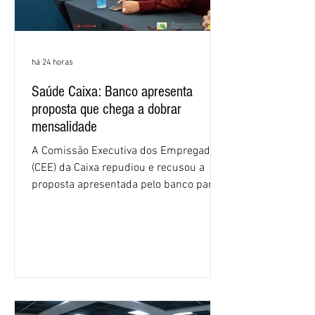
há 24 horas
Saúde Caixa: Banco apresenta
proposta que chega a dobrar
mensalidade
A Comissão Executiva dos Empregados
(CEE) da Caixa repudiou e recusou a
proposta apresentada pelo banco para o
custeio do Saúde Caixa, nesta quarta-
feira (5), durante a quinta rodada de
negociações específicas da Campanha
Nacional dos Bancários 2026, realizada
em São Paulo. Por unanimidade, todas
as federações que compõem a mesa de
negociações das empregadas e dos