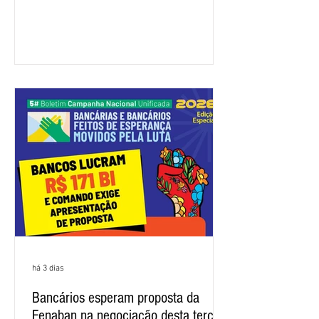
a categoria. Mais uma vez, a
representação dos bancos não
apresentou uma proposta global que
atenda às reivindicações dos
trabalhadores e das trabalhadoras,
frustrando a expectativa de evolução
nas negociações da Campanha salarial
2026. Durante o encontro, o movimento
sindical voltou a defender a val
há 3 dias
Bancários esperam proposta da
Fenaban na negociação desta terça-