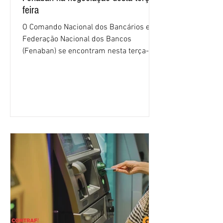
feira
O Comando Nacional dos Bancários e a
Federação Nacional dos Bancos
(Fenaban) se encontram nesta terça-
feira (4/8), em São Paulo, para a sexta
rodada de negociação da campanha
salarial 2026. É grande a expectativa
para que os patrões apresentem uma
proposta para as demandas
apresentadas nos cinco primeiros
encontros, que trataram sobre emprego
e tecnologia, cláusulas sociais,
igualdade de oportunidades, saúde e
condições de trabalho e cláusulas
econômicas. Apesar da cobrança d