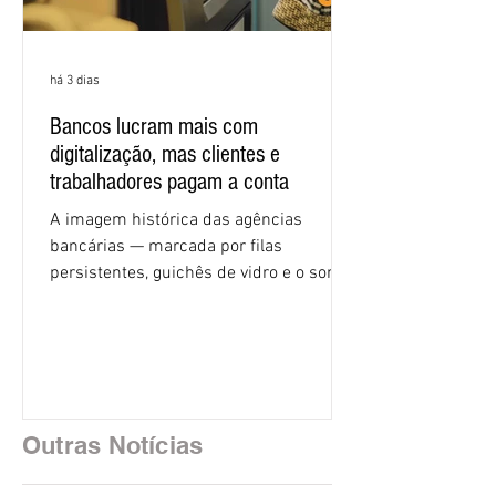
há 3 dias
Bancos lucram mais com
digitalização, mas clientes e
trabalhadores pagam a conta
A imagem histórica das agências
bancárias — marcada por filas
persistentes, guichês de vidro e o som
rítmico de autenticadoras de papel —
está sendo rapidamente substituída por
uma realidade silenciosa movida por
algoritmos e interfaces digitais. O setor
financeiro brasileiro consolidou, em
2025, uma transição profunda em sua
Outras Notícias
estrutura operacional, impulsionada por
um investimento massivo de R$ 47,8