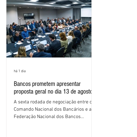
empregados exigiram que a Caixa refaça
os cálculos e apresente uma nova
proposta. O entendimento é que a
proposta
há 1 dia
Bancos prometem apresentar
proposta geral no dia 13 de agosto
A sexta rodada de negociação entre o
Comando Nacional dos Bancários e a
Federação Nacional dos Bancos
(Fenaban) foi encerrada, nesta terça-
feira (4/8), sem avanços concretos para