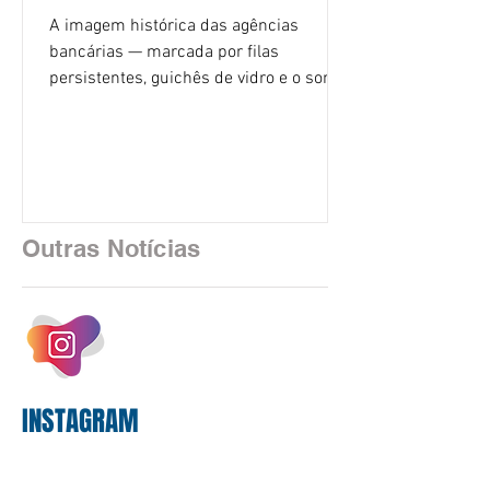
A imagem histórica das agências
bancárias — marcada por filas
persistentes, guichês de vidro e o som
rítmico de autenticadoras de papel —
está sendo rapidamente substituída por
uma realidade silenciosa movida por
algoritmos e interfaces digitais. O setor
financeiro brasileiro consolidou, em
2025, uma transição profunda em sua
Outras Notícias
estrutura operacional, impulsionada por
um investimento massivo de R$ 47,8
bilhões em tecnologia apenas neste
exercício. A anatomia do serviço
bancário
INSTAGRAM