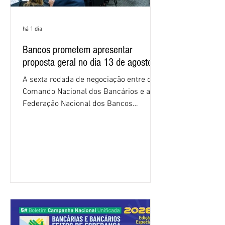
há 1 dia
Bancos prometem apresentar
proposta geral no dia 13 de agosto
A sexta rodada de negociação entre o
Comando Nacional dos Bancários e a
Federação Nacional dos Bancos
(Fenaban) foi encerrada, nesta terça-
feira (4/8), sem avanços concretos para
a categoria. Mais uma vez, a
representação dos bancos não
apresentou uma proposta global que
atenda às reivindicações dos
trabalhadores e das trabalhadoras,
frustrando a expectativa de evolução
nas negociações da Campanha salarial
2026. Durante o encontro, o movimento