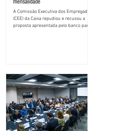
mensalidade
A Comissão Executiva dos Empregados
(CEE) da Caixa repudiou e recusou a
proposta apresentada pelo banco para o
custeio do Saúde Caixa, nesta quarta-
feira (5), durante a quinta rodada de
negociações específicas da Campanha
Nacional dos Bancários 2026, realizada
em São Paulo. Por unanimidade, todas
as federações que compõem a mesa de
negociações das empregadas e dos
empregados exigiram que a Caixa refaça
os cálculos e apresente uma nova
proposta. O entendimento é que a
proposta