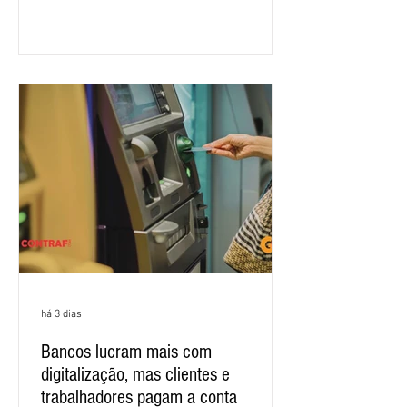
salarial 2026. É grande a expectativa
para que os patrões apresentem uma
proposta para as demandas
apresentadas nos cinco primeiros
encontros, que trataram sobre emprego
e tecnologia, cláusulas sociais,
igualdade de oportunidades, saúde e
condições de trabalho e cláusulas
econômicas. Apesar da cobrança d
há 3 dias
Bancos lucram mais com
digitalização, mas clientes e
trabalhadores pagam a conta