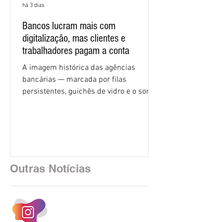
há 3 dias
Bancos lucram mais com
digitalização, mas clientes e
trabalhadores pagam a conta
A imagem histórica das agências
bancárias — marcada por filas
persistentes, guichês de vidro e o som
rítmico de autenticadoras de papel —
está sendo rapidamente substituída por
uma realidade silenciosa movida por
algoritmos e interfaces digitais. O setor
financeiro brasileiro consolidou, em
2025, uma transição profunda em sua
Outras Notícias
estrutura operacional, impulsionada por
um investimento massivo de R$ 47,8
bilhões em tecnologia apenas neste
exercício. A anatomia do serviço