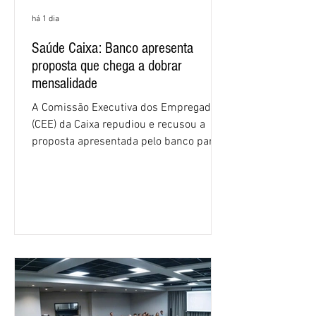
há 1 dia
Saúde Caixa: Banco apresenta
proposta que chega a dobrar
mensalidade
A Comissão Executiva dos Empregados
(CEE) da Caixa repudiou e recusou a
proposta apresentada pelo banco para o
custeio do Saúde Caixa, nesta quarta-
feira (5), durante a quinta rodada de
negociações específicas da Campanha
Nacional dos Bancários 2026, realizada
em São Paulo. Por unanimidade, todas
as federações que compõem a mesa de
negociações das empregadas e dos
empregados exigiram que a Caixa refaça
os cálculos e apresente uma nova
proposta. O entendimento é que a