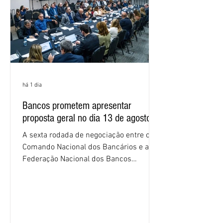
proposta
há 1 dia
Bancos prometem apresentar
proposta geral no dia 13 de agosto
A sexta rodada de negociação entre o
Comando Nacional dos Bancários e a
Federação Nacional dos Bancos
(Fenaban) foi encerrada, nesta terça-
feira (4/8), sem avanços concretos para
a categoria. Mais uma vez, a
representação dos bancos não
apresentou uma proposta global que