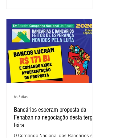
atenda às reivindicações dos
trabalhadores e das trabalhadoras,
frustrando a expectativa de evolução
nas negociações da Campanha salarial
2026. Durante o encontro, o movimento
sindical voltou a defender a val
há 3 dias
Bancários esperam proposta da
Fenaban na negociação desta terça-
feira
O Comando Nacional dos Bancários e a