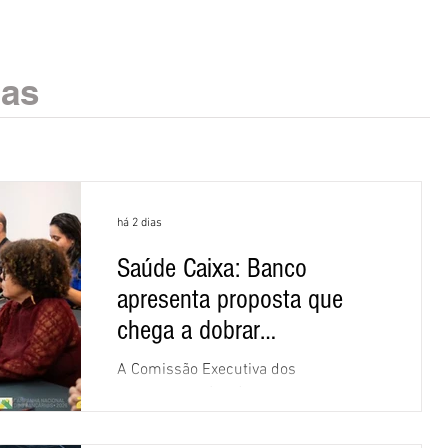
ias
há 2 dias
Saúde Caixa: Banco
apresenta proposta que
chega a dobrar
mensalidade
A Comissão Executiva dos
Empregados (CEE) da Caixa repudiou e
recusou a proposta apresentada pelo
banco para o custeio do Saúde Caixa,