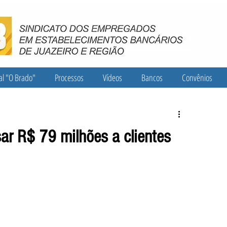
al "O Brado"
Processos
Vídeos
Bancos
Convênios
ar R$ 79 milhões a clientes