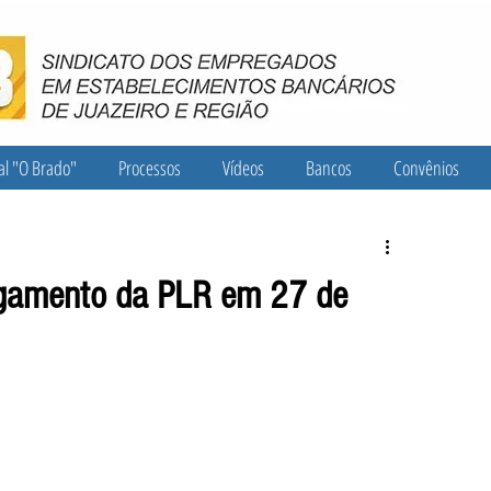
al "O Brado"
Processos
Vídeos
Bancos
Convênios
agamento da PLR em 27 de