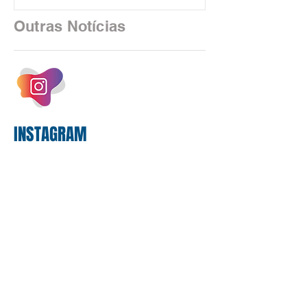
financeiro brasileiro consolidou, em
2025, uma transição profunda em sua
Outras Notícias
estrutura operacional, impulsionada por
um investimento massivo de R$ 47,8
bilhões em tecnologia apenas neste
exercício. A anatomia do serviço
bancário
INSTAGRAM