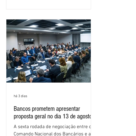
em São Paulo. Por unanimidade, todas
as federações que compõem a mesa de
negociações das empregadas e dos
empregados exigiram que a Caixa refaça
os cálculos e apresente uma nova
proposta. O entendimento é que a
proposta
há 3 dias
Bancos prometem apresentar
proposta geral no dia 13 de agosto
A sexta rodada de negociação entre o
Comando Nacional dos Bancários e a