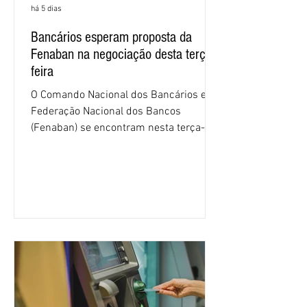
há 5 dias
Bancários esperam proposta da
Fenaban na negociação desta terça-
feira
O Comando Nacional dos Bancários e a
Federação Nacional dos Bancos
(Fenaban) se encontram nesta terça-
feira (4/8), em São Paulo, para a sexta
rodada de negociação da campanha
salarial 2026. É grande a expectativa
para que os patrões apresentem uma
proposta para as demandas
apresentadas nos cinco primeiros
encontros, que trataram sobre emprego
e tecnologia, cláusulas sociais,
igualdade de oportunidades, saúde e
condições de trabalho e cláusulas