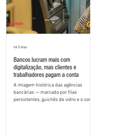
econômicas. Apesar da cobrança d
há 5 dias
Bancos lucram mais com
digitalização, mas clientes e
trabalhadores pagam a conta
A imagem histórica das agências
bancárias — marcada por filas
persistentes, guichês de vidro e o som
rítmico de autenticadoras de papel —
está sendo rapidamente substituída por
uma realidade silenciosa movida por
algoritmos e interfaces digitais. O setor