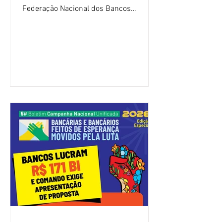
Federação Nacional dos Bancos
(Fenaban) foi encerrada, nesta terça-
feira (4/8), sem avanços concretos para
a categoria. Mais uma vez, a
representação dos bancos não
apresentou uma proposta global que
atenda às reivindicações dos
trabalhadores e das trabalhadoras,
frustrando a expectativa de evolução
nas negociações da Campanha salarial
2026. Durante o encontro, o movimento
sindical voltou a defender a val