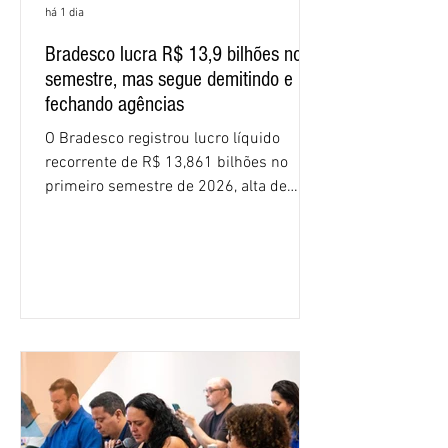
há 1 dia
Bradesco lucra R$ 13,9 bilhões no
semestre, mas segue demitindo e
fechando agências
O Bradesco registrou lucro líquido
recorrente de R$ 13,861 bilhões no
primeiro semestre de 2026, alta de
16,2% em relação ao mesmo período do
ano passado. Na comparação entre o
segundo e o primeiro trimestre deste
ano, o crescimento foi de 3,5%. O
retorno sobre o patrimônio líquido (ROE)
alcançou 16% no semestre, aumento de
1,4 ponto percentual em 12 meses. O
crescimento de 16,2% foi o maior entre
os três maiores bancos privados do país
(Bradesco, Itaú e Santander). Segundo o