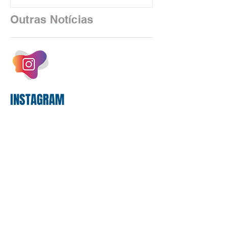
em São Paulo. Por unanimidade, todas
as federações que compõem a mesa de
Outras Notícias
negociações das empregadas e dos
empregados exigiram que a Caixa refaça
os cálculos e apresente uma nova
proposta. O entendimento é que a
proposta
INSTAGRAM