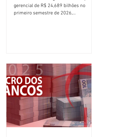
gerencial de R$ 24,689 bilhões no
primeiro semestre de 2026,
crescimento de 9,1% em relação ao
mesmo período do ano passado. No
segundo trimestre, o lucro foi de R$
12,407 bilhões, alta de 1% na
comparação com os três primeiros
meses do ano. A rentabilidade sobre o
patrimônio líquido médio anualizado
(ROE), no Brasil, chegou a 26% no
semestre, avanço de 2,1 pontos
percentuais em 12 meses. Apesar dos
resultados expressivos, o banco conti