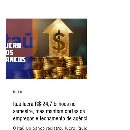
Segundo informações do Sindicato dos
Bancários do Ceará, a quarta rodada de
negociação encerrou a discussão das
cláusulas econômicas e sindicais da
minuta, e a representação dos
funcionários cobrou que o banco
apresente uma proposta c
há 1 dia
Itaú lucra R$ 24,7 bilhões no
semestre, mas mantém cortes de
empregos e fechamento de agências
O Itaú Unibanco registrou lucro líquido