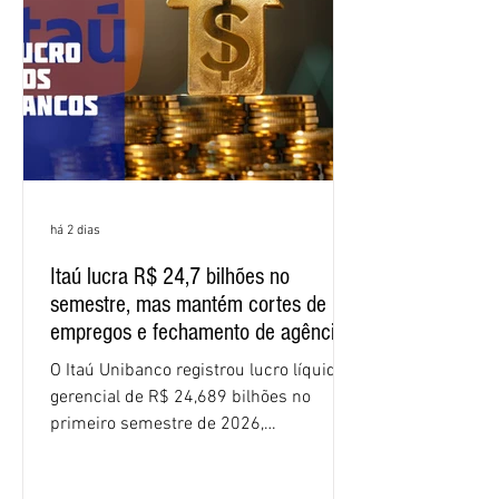
minuta, e a representação dos
funcionários cobrou que o banco
apresente uma proposta c
há 2 dias
Itaú lucra R$ 24,7 bilhões no
semestre, mas mantém cortes de
empregos e fechamento de agências
O Itaú Unibanco registrou lucro líquido
gerencial de R$ 24,689 bilhões no
primeiro semestre de 2026,
crescimento de 9,1% em relação ao
mesmo período do ano passado. No