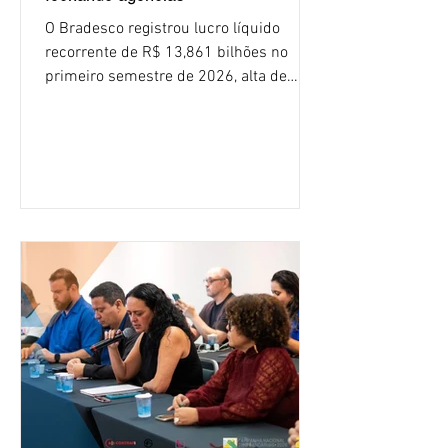
O Bradesco registrou lucro líquido
recorrente de R$ 13,861 bilhões no
primeiro semestre de 2026, alta de
16,2% em relação ao mesmo período do
ano passado. Na comparação entre o
segundo e o primeiro trimestre deste
ano, o crescimento foi de 3,5%. O
retorno sobre o patrimônio líquido (ROE)
alcançou 16% no semestre, aumento de
1,4 ponto percentual em 12 meses. O
crescimento de 16,2% foi o maior entre
os três maiores bancos privados do país
(Bradesco, Itaú e Santander). Segundo o