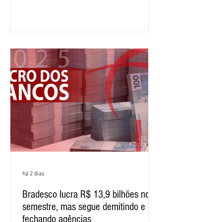
segundo trimestre, o lucro foi de R$
12,407 bilhões, alta de 1% na
comparação com os três primeiros
meses do ano. A rentabilidade sobre o
patrimônio líquido médio anualizado
(ROE), no Brasil, chegou a 26% no
semestre, avanço de 2,1 pontos
percentuais em 12 meses. Apesar dos
resultados expressivos, o banco conti
há 2 dias
Bradesco lucra R$ 13,9 bilhões no
semestre, mas segue demitindo e
fechando agências