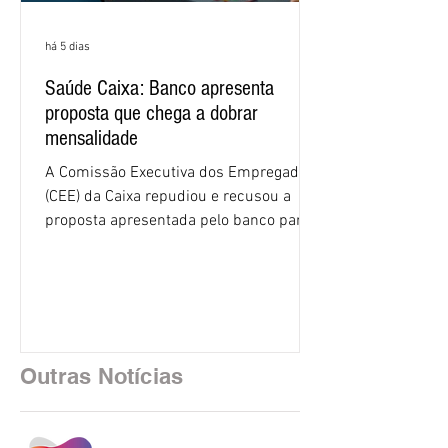
há 5 dias
Saúde Caixa: Banco apresenta
proposta que chega a dobrar
mensalidade
A Comissão Executiva dos Empregados
(CEE) da Caixa repudiou e recusou a
proposta apresentada pelo banco para o
custeio do Saúde Caixa, nesta quarta-
feira (5), durante a quinta rodada de
negociações específicas da Campanha
Nacional dos Bancários 2026, realizada
em São Paulo. Por unanimidade, todas
as federações que compõem a mesa de
Outras Notícias
negociações das empregadas e dos
empregados exigiram que a Caixa refaça
os cálculos e apresente uma nova