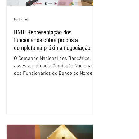
há 2 dias
BNB: Representação dos
funcionários cobra proposta
completa na próxima negociação
O Comando Nacional dos Bancários,
assessorado pela Comissão Nacional
dos Funcionários do Banco do Nordeste
do Brasil (CNFBNB), concluiu nesta
quinta-feira (6), em Fortaleza, a
apresentação e o debate da pauta
específica dos trabalhadores do BNB.
Segundo informações do Sindicato dos
Bancários do Ceará, a quarta rodada de
negociação encerrou a discussão das
cláusulas econômicas e sindicais da