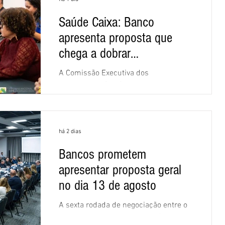
Saúde Caixa: Banco
apresenta proposta que
chega a dobrar
mensalidade
A Comissão Executiva dos
Empregados (CEE) da Caixa repudiou e
recusou a proposta apresentada pelo
banco para o custeio do Saúde Caixa,
nesta quarta-feira (5), durante a quinta
há 2 dias
rodada de negociações específicas da
Campanha Nacional dos Bancários
Bancos prometem
2026, realizada em São Paulo. Por
apresentar proposta geral
unanimidade, todas as federações que
compõem a mesa de negociações das
no dia 13 de agosto
empregadas e dos empregados
A sexta rodada de negociação entre o
exigiram que a Caixa refaça os
Comando Nacional dos Bancários e a
cálculos e apresente uma nova