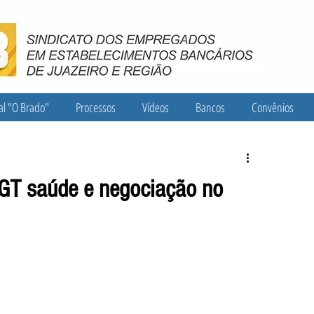
al "O Brado"
Processos
Vídeos
Bancos
Convênios
 GT saúde e negociação no