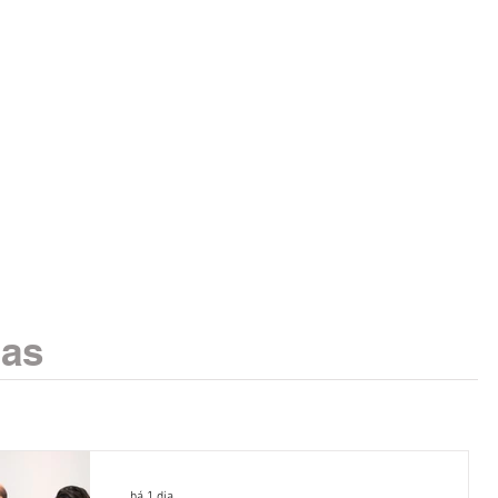
ias
há 1 dia