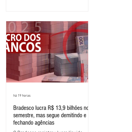
12,407 bilhões, alta de 1% na
comparação com os três primeiros
meses do ano. A rentabilidade sobre o
patrimônio líquido médio anualizado
(ROE), no Brasil, chegou a 26% no
semestre, avanço de 2,1 pontos
percentuais em 12 meses. Apesar dos
resultados expressivos, o banco conti
há 19 horas
Bradesco lucra R$ 13,9 bilhões no
semestre, mas segue demitindo e
fechando agências