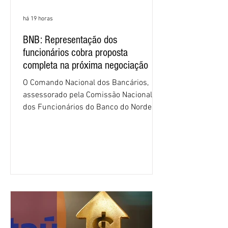
há 19 horas
BNB: Representação dos
funcionários cobra proposta
completa na próxima negociação
O Comando Nacional dos Bancários,
assessorado pela Comissão Nacional
dos Funcionários do Banco do Nordeste
do Brasil (CNFBNB), concluiu nesta
quinta-feira (6), em Fortaleza, a
apresentação e o debate da pauta
específica dos trabalhadores do BNB.
Segundo informações do Sindicato dos
Bancários do Ceará, a quarta rodada de
negociação encerrou a discussão das
cláusulas econômicas e sindicais da
minuta, e a representação dos