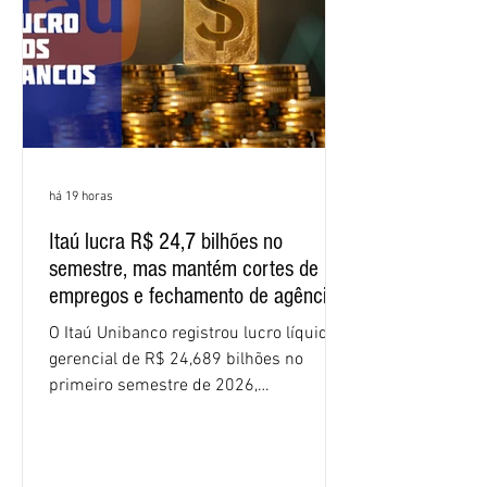
funcionários cobrou que o banco
apresente uma proposta c
há 19 horas
Itaú lucra R$ 24,7 bilhões no
semestre, mas mantém cortes de
empregos e fechamento de agências
O Itaú Unibanco registrou lucro líquido
gerencial de R$ 24,689 bilhões no
primeiro semestre de 2026,
crescimento de 9,1% em relação ao
mesmo período do ano passado. No
segundo trimestre, o lucro foi de R$