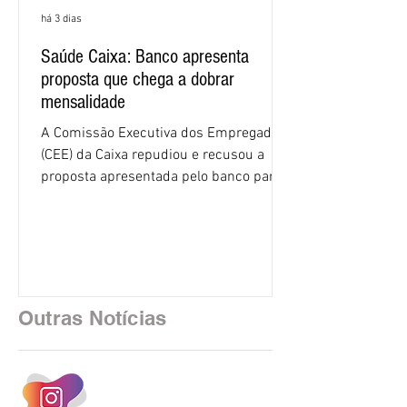
há 3 dias
Saúde Caixa: Banco apresenta
proposta que chega a dobrar
mensalidade
A Comissão Executiva dos Empregados
(CEE) da Caixa repudiou e recusou a
proposta apresentada pelo banco para o
custeio do Saúde Caixa, nesta quarta-
feira (5), durante a quinta rodada de
negociações específicas da Campanha
Nacional dos Bancários 2026, realizada
em São Paulo. Por unanimidade, todas
as federações que compõem a mesa de
Outras Notícias
negociações das empregadas e dos
empregados exigiram que a Caixa refaça
os cálculos e apresente uma nova
proposta. O entendimento é que a