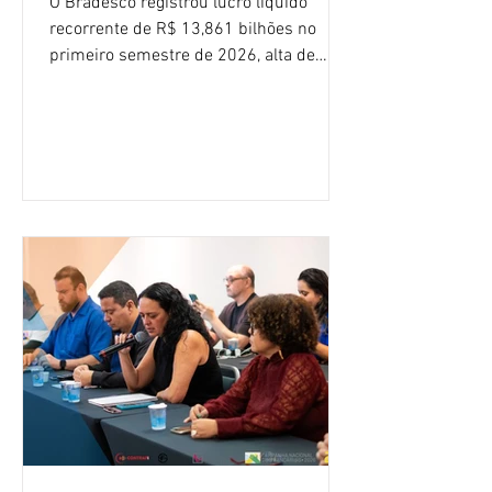
O Bradesco registrou lucro líquido
recorrente de R$ 13,861 bilhões no
primeiro semestre de 2026, alta de
16,2% em relação ao mesmo período do
ano passado. Na comparação entre o
segundo e o primeiro trimestre deste
ano, o crescimento foi de 3,5%. O
retorno sobre o patrimônio líquido (ROE)
alcançou 16% no semestre, aumento de
1,4 ponto percentual em 12 meses. O
crescimento de 16,2% foi o maior entre
os três maiores bancos privados do país
(Bradesco, Itaú e Santander). Segundo o