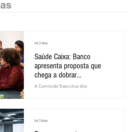
ias
há 3 dias
Saúde Caixa: Banco
apresenta proposta que
chega a dobrar
mensalidade
A Comissão Executiva dos
Empregados (CEE) da Caixa repudiou e
recusou a proposta apresentada pelo
banco para o custeio do Saúde Caixa,
nesta quarta-feira (5), durante a quinta
há 3 dias
rodada de negociações específicas da
Campanha Nacional dos Bancários