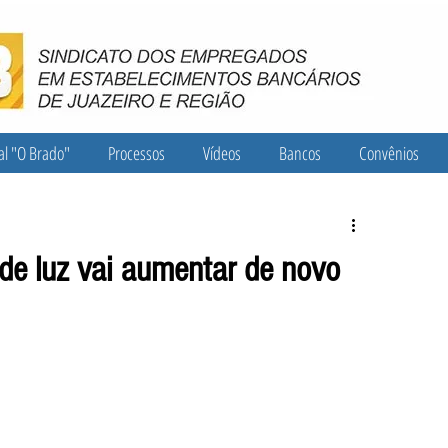
al "O Brado"
Processos
Vídeos
Bancos
Convênios
 de luz vai aumentar de novo