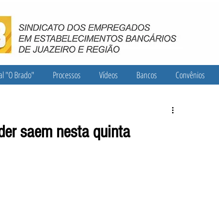
al "O Brado"
Processos
Vídeos
Bancos
Convênios
er saem nesta quinta