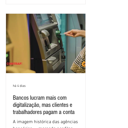
proposta para as demandas
apresentadas nos cinco primeiros
encontros, que trataram sobre emprego
e tecnologia, cláusulas sociais,
igualdade de oportunidades, saúde e
condições de trabalho e cláusulas
econômicas. Apesar da cobrança d
há 4 dias
Bancos lucram mais com
digitalização, mas clientes e
trabalhadores pagam a conta
A imagem histórica das agências