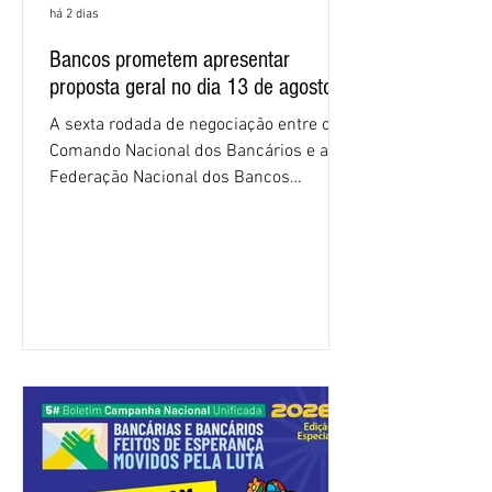
há 2 dias
Bancos prometem apresentar
proposta geral no dia 13 de agosto
A sexta rodada de negociação entre o
Comando Nacional dos Bancários e a
Federação Nacional dos Bancos
(Fenaban) foi encerrada, nesta terça-
feira (4/8), sem avanços concretos para
a categoria. Mais uma vez, a
representação dos bancos não
apresentou uma proposta global que
atenda às reivindicações dos
trabalhadores e das trabalhadoras,
frustrando a expectativa de evolução
nas negociações da Campanha salarial
2026. Durante o encontro, o movimento
sindical voltou a defender a val