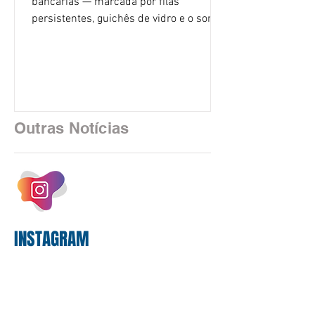
bancárias — marcada por filas
persistentes, guichês de vidro e o som
rítmico de autenticadoras de papel —
está sendo rapidamente substituída por
uma realidade silenciosa movida por
algoritmos e interfaces digitais. O setor
financeiro brasileiro consolidou, em
2025, uma transição profunda em sua
Outras Notícias
estrutura operacional, impulsionada por
um investimento massivo de R$ 47,8
bilhões em tecnologia apenas neste
exercício. A anatomia do serviço
bancário
INSTAGRAM