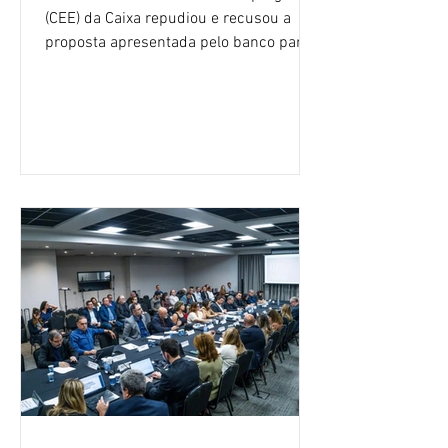
(CEE) da Caixa repudiou e recusou a
proposta apresentada pelo banco para o
custeio do Saúde Caixa, nesta quarta-
feira (5), durante a quinta rodada de
negociações específicas da Campanha
Nacional dos Bancários 2026, realizada
em São Paulo. Por unanimidade, todas
as federações que compõem a mesa de
negociações das empregadas e dos
empregados exigiram que a Caixa refaça
os cálculos e apresente uma nova
proposta. O entendimento é que a
proposta