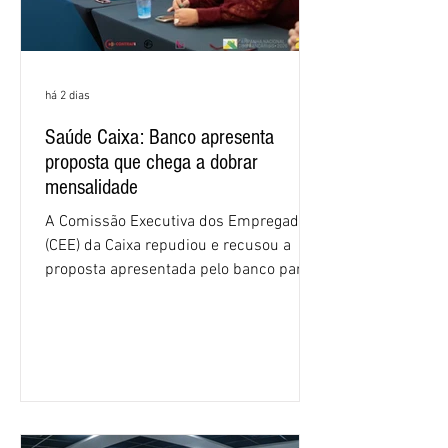
há 2 dias
Saúde Caixa: Banco apresenta
proposta que chega a dobrar
mensalidade
A Comissão Executiva dos Empregados
(CEE) da Caixa repudiou e recusou a
proposta apresentada pelo banco para o
custeio do Saúde Caixa, nesta quarta-
feira (5), durante a quinta rodada de
negociações específicas da Campanha
Nacional dos Bancários 2026, realizada
em São Paulo. Por unanimidade, todas
as federações que compõem a mesa de
negociações das empregadas e dos