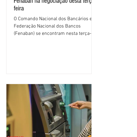
Fenaban na negociação desta terça-
feira
O Comando Nacional dos Bancários e a
Federação Nacional dos Bancos
(Fenaban) se encontram nesta terça-
feira (4/8), em São Paulo, para a sexta
rodada de negociação da campanha
salarial 2026. É grande a expectativa
para que os patrões apresentem uma
proposta para as demandas
apresentadas nos cinco primeiros
encontros, que trataram sobre emprego
e tecnologia, cláusulas sociais,
igualdade de oportunidades, saúde e
condições de trabalho e cláusulas
econômicas. Apesar da cobrança d