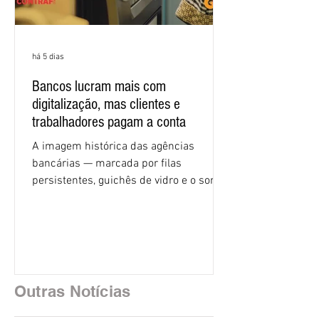
há 5 dias
Bancos lucram mais com
digitalização, mas clientes e
trabalhadores pagam a conta
A imagem histórica das agências
bancárias — marcada por filas
persistentes, guichês de vidro e o som
rítmico de autenticadoras de papel —
está sendo rapidamente substituída por
uma realidade silenciosa movida por
algoritmos e interfaces digitais. O setor
financeiro brasileiro consolidou, em
2025, uma transição profunda em sua
Outras Notícias
estrutura operacional, impulsionada por
um investimento massivo de R$ 47,8