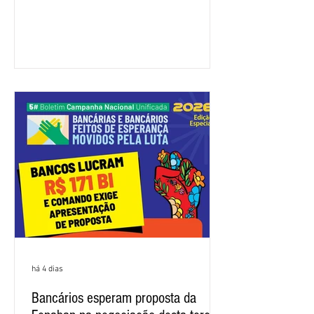
a categoria. Mais uma vez, a
representação dos bancos não
apresentou uma proposta global que
atenda às reivindicações dos
trabalhadores e das trabalhadoras,
frustrando a expectativa de evolução
nas negociações da Campanha salarial
2026. Durante o encontro, o movimento
sindical voltou a defender a val
há 4 dias
Bancários esperam proposta da