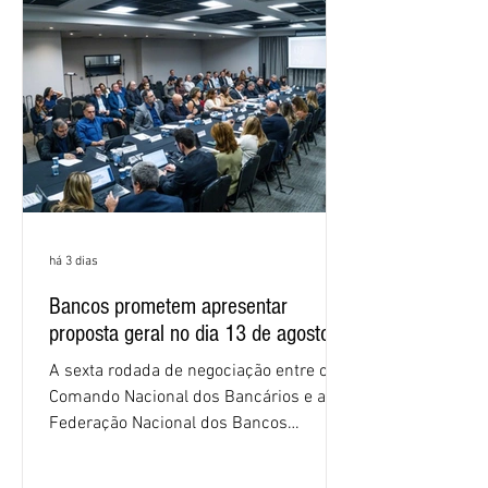
empregados exigiram que a Caixa refaça
os cálculos e apresente uma nova
proposta. O entendimento é que a
proposta
há 3 dias
Bancos prometem apresentar
proposta geral no dia 13 de agosto
A sexta rodada de negociação entre o
Comando Nacional dos Bancários e a
Federação Nacional dos Bancos
(Fenaban) foi encerrada, nesta terça-
feira (4/8), sem avanços concretos para