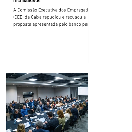
mensalidade
A Comissão Executiva dos Empregados
(CEE) da Caixa repudiou e recusou a
proposta apresentada pelo banco para o
custeio do Saúde Caixa, nesta quarta-
feira (5), durante a quinta rodada de
negociações específicas da Campanha
Nacional dos Bancários 2026, realizada
em São Paulo. Por unanimidade, todas
as federações que compõem a mesa de
negociações das empregadas e dos
empregados exigiram que a Caixa refaça
os cálculos e apresente uma nova
proposta. O entendimento é que a
proposta