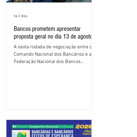
há 2 dias
Bancos prometem apresentar
proposta geral no dia 13 de agosto
A sexta rodada de negociação entre o
Comando Nacional dos Bancários e a
Federação Nacional dos Bancos
(Fenaban) foi encerrada, nesta terça-
feira (4/8), sem avanços concretos para
a categoria. Mais uma vez, a
representação dos bancos não
apresentou uma proposta global que
atenda às reivindicações dos
trabalhadores e das trabalhadoras,
frustrando a expectativa de evolução
nas negociações da Campanha salarial
2026. Durante o encontro, o movimento