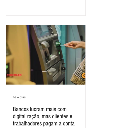
para que os patrões apresentem uma
proposta para as demandas
apresentadas nos cinco primeiros
encontros, que trataram sobre emprego
e tecnologia, cláusulas sociais,
igualdade de oportunidades, saúde e
condições de trabalho e cláusulas
econômicas. Apesar da cobrança d
há 4 dias
Bancos lucram mais com
digitalização, mas clientes e
trabalhadores pagam a conta