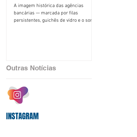
A imagem histórica das agências
bancárias — marcada por filas
persistentes, guichês de vidro e o som
rítmico de autenticadoras de papel —
está sendo rapidamente substituída por
uma realidade silenciosa movida por
algoritmos e interfaces digitais. O setor
financeiro brasileiro consolidou, em
2025, uma transição profunda em sua
Outras Notícias
estrutura operacional, impulsionada por
um investimento massivo de R$ 47,8
bilhões em tecnologia apenas neste
exercício. A anatomia do serviço
bancário
INSTAGRAM