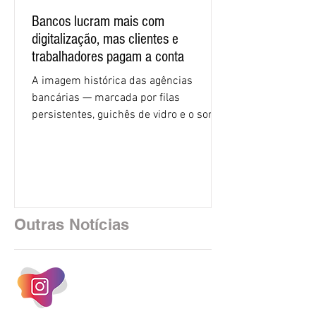
Bancos lucram mais com
digitalização, mas clientes e
trabalhadores pagam a conta
A imagem histórica das agências
bancárias — marcada por filas
persistentes, guichês de vidro e o som
rítmico de autenticadoras de papel —
está sendo rapidamente substituída por
uma realidade silenciosa movida por
algoritmos e interfaces digitais. O setor
financeiro brasileiro consolidou, em
2025, uma transição profunda em sua
Outras Notícias
estrutura operacional, impulsionada por
um investimento massivo de R$ 47,8
bilhões em tecnologia apenas neste
exercício. A anatomia do serviço
bancário