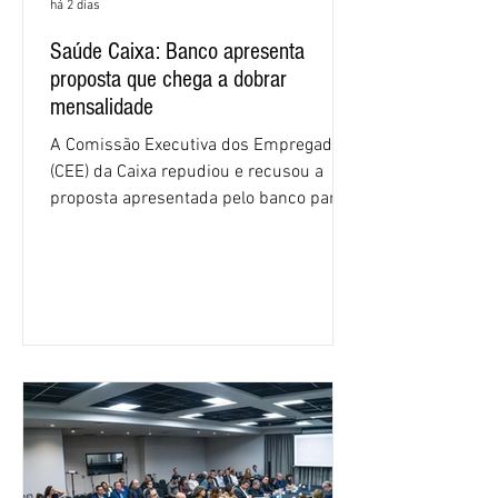
há 2 dias
Saúde Caixa: Banco apresenta
proposta que chega a dobrar
mensalidade
A Comissão Executiva dos Empregados
(CEE) da Caixa repudiou e recusou a
proposta apresentada pelo banco para o
custeio do Saúde Caixa, nesta quarta-
feira (5), durante a quinta rodada de
negociações específicas da Campanha
Nacional dos Bancários 2026, realizada
em São Paulo. Por unanimidade, todas
as federações que compõem a mesa de
negociações das empregadas e dos
empregados exigiram que a Caixa refaça
os cálculos e apresente uma nova
proposta. O entendimento é que a
proposta