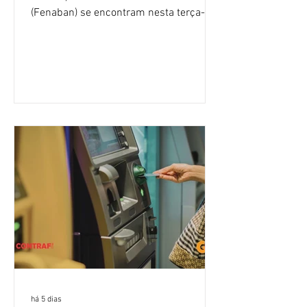
(Fenaban) se encontram nesta terça-
feira (4/8), em São Paulo, para a sexta
rodada de negociação da campanha
salarial 2026. É grande a expectativa
para que os patrões apresentem uma
proposta para as demandas
apresentadas nos cinco primeiros
encontros, que trataram sobre emprego
e tecnologia, cláusulas sociais,
igualdade de oportunidades, saúde e
condições de trabalho e cláusulas
econômicas. Apesar da cobrança d
há 5 dias