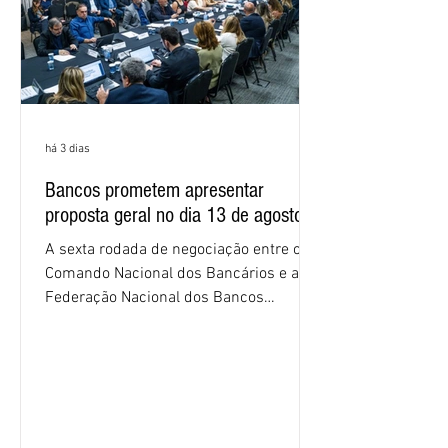
há 3 dias
Bancos prometem apresentar
proposta geral no dia 13 de agosto
A sexta rodada de negociação entre o
Comando Nacional dos Bancários e a
Federação Nacional dos Bancos
(Fenaban) foi encerrada, nesta terça-
feira (4/8), sem avanços concretos para
a categoria. Mais uma vez, a
representação dos bancos não
apresentou uma proposta global que
atenda às reivindicações dos