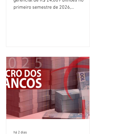
gerencial de R$ 24,689 bilhões no
primeiro semestre de 2026,
crescimento de 9,1% em relação ao
mesmo período do ano passado. No
segundo trimestre, o lucro foi de R$
12,407 bilhões, alta de 1% na
comparação com os três primeiros
meses do ano. A rentabilidade sobre o
patrimônio líquido médio anualizado
(ROE), no Brasil, chegou a 26% no
semestre, avanço de 2,1 pontos
percentuais em 12 meses. Apesar dos
resultados expressivos, o banco conti
há 2 dias