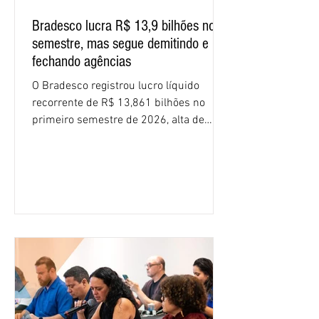
Bradesco lucra R$ 13,9 bilhões no
semestre, mas segue demitindo e
fechando agências
O Bradesco registrou lucro líquido
recorrente de R$ 13,861 bilhões no
primeiro semestre de 2026, alta de
16,2% em relação ao mesmo período do
ano passado. Na comparação entre o
segundo e o primeiro trimestre deste
ano, o crescimento foi de 3,5%. O
retorno sobre o patrimônio líquido (ROE)
alcançou 16% no semestre, aumento de
1,4 ponto percentual em 12 meses. O
crescimento de 16,2% foi o maior entre
os três maiores bancos privados do país
(Bradesco, Itaú e Santander). Segundo o