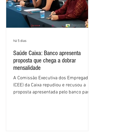
há 5 dias
Saúde Caixa: Banco apresenta
proposta que chega a dobrar
mensalidade
A Comissão Executiva dos Empregados
(CEE) da Caixa repudiou e recusou a
proposta apresentada pelo banco para o
custeio do Saúde Caixa, nesta quarta-
feira (5), durante a quinta rodada de
negociações específicas da Campanha
Nacional dos Bancários 2026, realizada
em São Paulo. Por unanimidade, todas