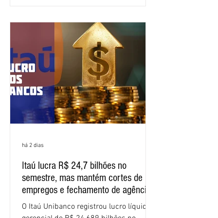
Segundo informações do Sindicato dos
Bancários do Ceará, a quarta rodada de
negociação encerrou a discussão das
cláusulas econômicas e sindicais da
minuta, e a representação dos
funcionários cobrou que o banco
apresente uma proposta c
há 2 dias
Itaú lucra R$ 24,7 bilhões no
semestre, mas mantém cortes de
empregos e fechamento de agências
O Itaú Unibanco registrou lucro líquido