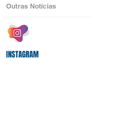
as federações que compõem a mesa de
Outras Notícias
negociações das empregadas e dos
empregados exigiram que a Caixa refaça
os cálculos e apresente uma nova
proposta. O entendimento é que a
proposta
INSTAGRAM