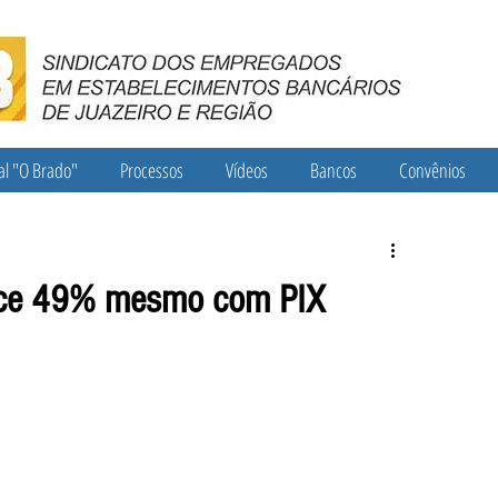
al "O Brado"
Processos
Vídeos
Bancos
Convênios
sce 49% mesmo com PIX