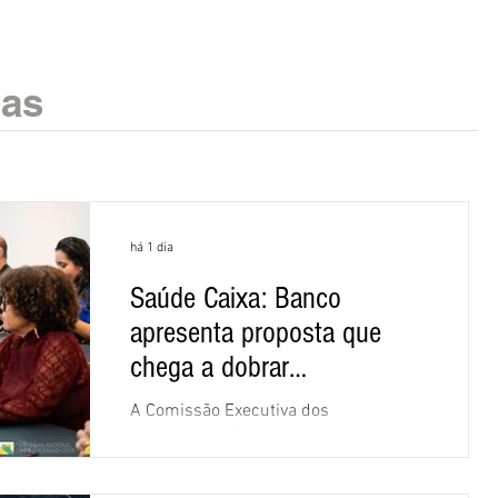
ias
há 1 dia
Saúde Caixa: Banco
apresenta proposta que
chega a dobrar
mensalidade
A Comissão Executiva dos
Empregados (CEE) da Caixa repudiou e
recusou a proposta apresentada pelo
banco para o custeio do Saúde Caixa,