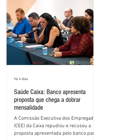
1,4 ponto percentual em 12 meses. O
crescimento de 16,2% foi o maior entre
os três maiores bancos privados do país
(Bradesco, Itaú e Santander). Segundo o
há 4 dias
Saúde Caixa: Banco apresenta
proposta que chega a dobrar
mensalidade
A Comissão Executiva dos Empregados
(CEE) da Caixa repudiou e recusou a
proposta apresentada pelo banco para o