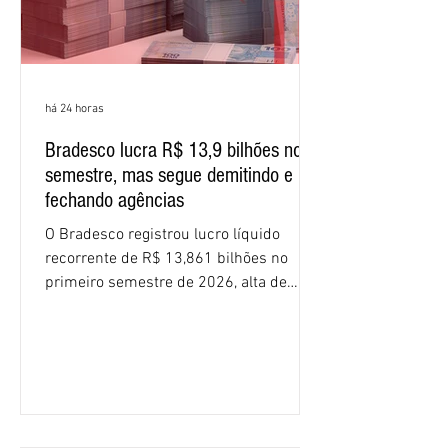
há 24 horas
Bradesco lucra R$ 13,9 bilhões no
semestre, mas segue demitindo e
fechando agências
O Bradesco registrou lucro líquido
recorrente de R$ 13,861 bilhões no
primeiro semestre de 2026, alta de
16,2% em relação ao mesmo período do
ano passado. Na comparação entre o
segundo e o primeiro trimestre deste
ano, o crescimento foi de 3,5%. O
retorno sobre o patrimônio líquido (ROE)
alcançou 16% no semestre, aumento de