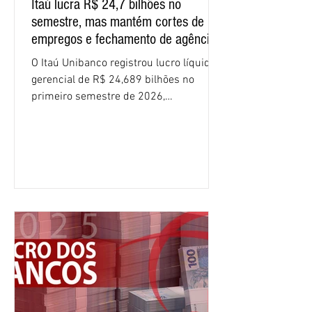
Itaú lucra R$ 24,7 bilhões no
semestre, mas mantém cortes de
empregos e fechamento de agências
O Itaú Unibanco registrou lucro líquido
gerencial de R$ 24,689 bilhões no
primeiro semestre de 2026,
crescimento de 9,1% em relação ao
mesmo período do ano passado. No
segundo trimestre, o lucro foi de R$
12,407 bilhões, alta de 1% na
comparação com os três primeiros
meses do ano. A rentabilidade sobre o
patrimônio líquido médio anualizado
(ROE), no Brasil, chegou a 26% no
semestre, avanço de 2,1 pontos
percentuais em 12 meses. Apesar dos
resultados expressivos, o banco conti