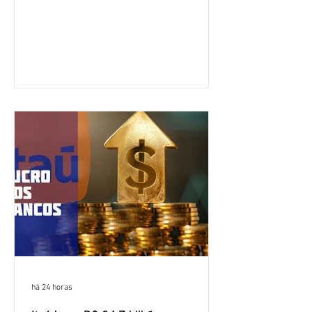
do Brasil (CNFBNB), concluiu nesta
quinta-feira (6), em Fortaleza, a
apresentação e o debate da pauta
específica dos trabalhadores do BNB.
Segundo informações do Sindicato dos
Bancários do Ceará, a quarta rodada de
negociação encerrou a discussão das
cláusulas econômicas e sindicais da
minuta, e a representação dos
funcionários cobrou que o banco
apresente uma proposta c
há 24 horas