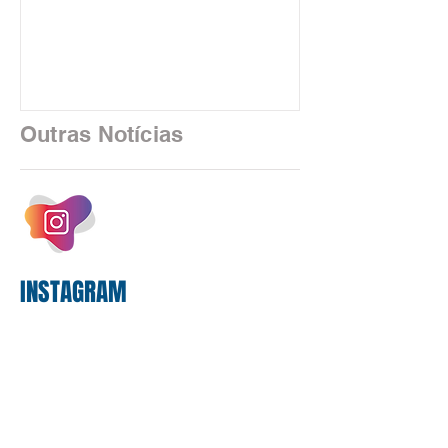
custeio do Saúde Caixa, nesta quarta-
feira (5), durante a quinta rodada de
negociações específicas da Campanha
Nacional dos Bancários 2026, realizada
em São Paulo. Por unanimidade, todas
as federações que compõem a mesa de
Outras Notícias
negociações das empregadas e dos
empregados exigiram que a Caixa refaça
os cálculos e apresente uma nova
proposta. O entendimento é que a
proposta
INSTAGRAM