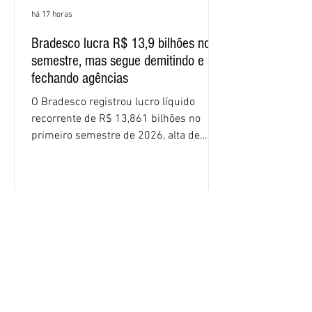
há 17 horas
Bradesco lucra R$ 13,9 bilhões no
semestre, mas segue demitindo e
fechando agências
O Bradesco registrou lucro líquido
recorrente de R$ 13,861 bilhões no
primeiro semestre de 2026, alta de
16,2% em relação ao mesmo período do
ano passado. Na comparação entre o
segundo e o primeiro trimestre deste
ano, o crescimento foi de 3,5%. O
retorno sobre o patrimônio líquido (ROE)
alcançou 16% no semestre, aumento de
1,4 ponto percentual em 12 meses. O
crescimento de 16,2% foi o maior entre
os três maiores bancos privados do país
(Bradesco, Itaú e Santander). Segundo o