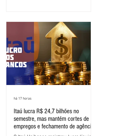
específica dos trabalhadores do BNB.
Segundo informações do Sindicato dos
Bancários do Ceará, a quarta rodada de
negociação encerrou a discussão das
cláusulas econômicas e sindicais da
minuta, e a representação dos
funcionários cobrou que o banco
apresente uma proposta c
há 17 horas
Itaú lucra R$ 24,7 bilhões no
semestre, mas mantém cortes de
empregos e fechamento de agências