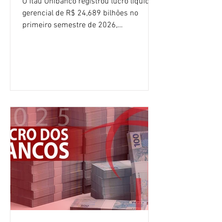
O Itaú Unibanco registrou lucro líquido
gerencial de R$ 24,689 bilhões no
primeiro semestre de 2026,
crescimento de 9,1% em relação ao
mesmo período do ano passado. No
segundo trimestre, o lucro foi de R$
12,407 bilhões, alta de 1% na
comparação com os três primeiros
meses do ano. A rentabilidade sobre o
patrimônio líquido médio anualizado
(ROE), no Brasil, chegou a 26% no
semestre, avanço de 2,1 pontos
percentuais em 12 meses. Apesar dos
resultados expressivos, o banco conti