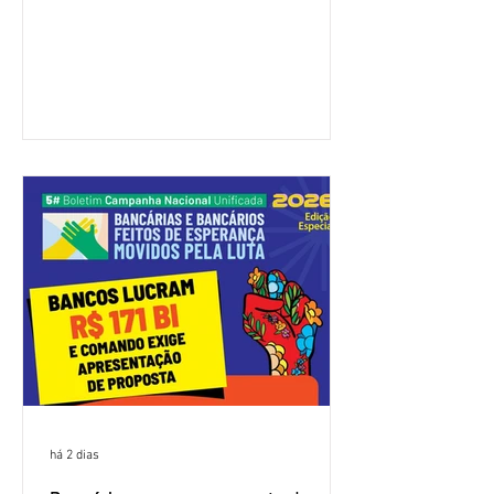
feira (4/8), sem avanços concretos para
a categoria. Mais uma vez, a
representação dos bancos não
apresentou uma proposta global que
atenda às reivindicações dos
trabalhadores e das trabalhadoras,
frustrando a expectativa de evolução
nas negociações da Campanha salarial
2026. Durante o encontro, o movimento
sindical voltou a defender a val
há 2 dias