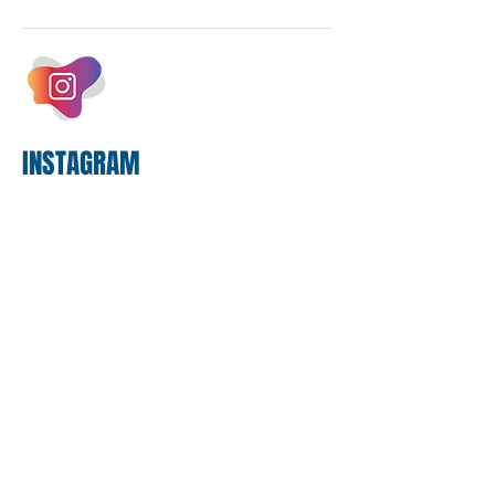
estrutura operacional, impulsionada por
um investimento massivo de R$ 47,8
bilhões em tecnologia apenas neste
exercício. A anatomia do serviço
bancário
INSTAGRAM