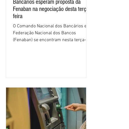
Bancários esperam proposta da
Fenaban na negociação desta terça-
feira
O Comando Nacional dos Bancários e a
Federação Nacional dos Bancos
(Fenaban) se encontram nesta terça-
feira (4/8), em São Paulo, para a sexta
rodada de negociação da campanha
salarial 2026. É grande a expectativa
para que os patrões apresentem uma
proposta para as demandas
apresentadas nos cinco primeiros
encontros, que trataram sobre emprego
e tecnologia, cláusulas sociais,
igualdade de oportunidades, saúde e
condições de trabalho e cláusulas
econômicas. Apesar da cobrança d