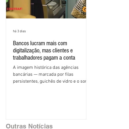
há 3 dias
Bancos lucram mais com
digitalização, mas clientes e
trabalhadores pagam a conta
A imagem histórica das agências
bancárias — marcada por filas
persistentes, guichês de vidro e o som
rítmico de autenticadoras de papel —
está sendo rapidamente substituída por
uma realidade silenciosa movida por
algoritmos e interfaces digitais. O setor
financeiro brasileiro consolidou, em
2025, uma transição profunda em sua
Outras Notícias