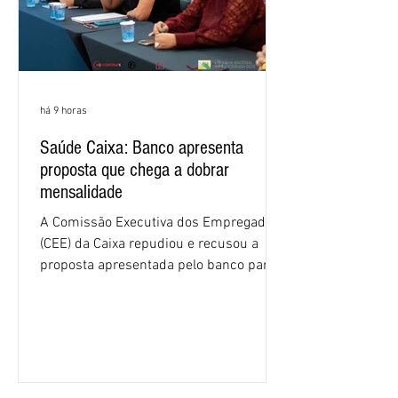
há 9 horas
Saúde Caixa: Banco apresenta
proposta que chega a dobrar
mensalidade
A Comissão Executiva dos Empregados
(CEE) da Caixa repudiou e recusou a
proposta apresentada pelo banco para o
custeio do Saúde Caixa, nesta quarta-
feira (5), durante a quinta rodada de
negociações específicas da Campanha
Nacional dos Bancários 2026, realizada
em São Paulo. Por unanimidade, todas
as federações que compõem a mesa de