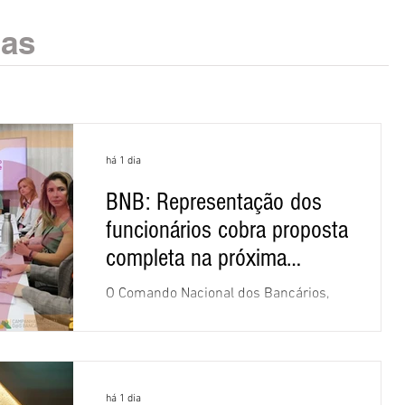
ias
há 1 dia
BNB: Representação dos
funcionários cobra proposta
completa na próxima
negociação
O Comando Nacional dos Bancários,
assessorado pela Comissão Nacional
dos Funcionários do Banco do
Nordeste do Brasil (CNFBNB), concluiu
nesta quinta-feira (6), em Fortaleza, a
há 1 dia
apresentação e o debate da pauta