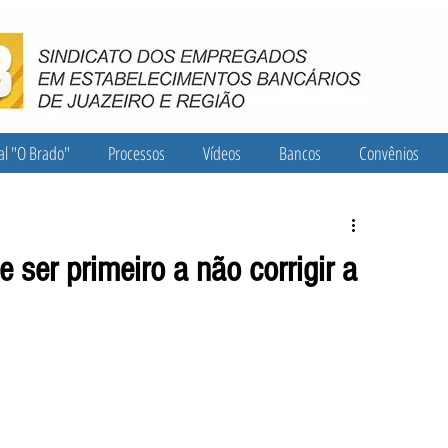
al "O Brado"
Processos
Vídeos
Bancos
Convênios
ser primeiro a não corrigir a