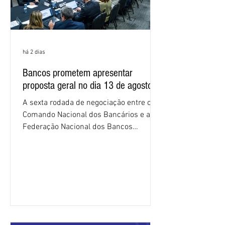
há 2 dias
Bancos prometem apresentar
proposta geral no dia 13 de agosto
A sexta rodada de negociação entre o
Comando Nacional dos Bancários e a
Federação Nacional dos Bancos
(Fenaban) foi encerrada, nesta terça-
feira (4/8), sem avanços concretos para
a categoria. Mais uma vez, a
representação dos bancos não
apresentou uma proposta global que
atenda às reivindicações dos
trabalhadores e das trabalhadoras,
frustrando a expectativa de evolução