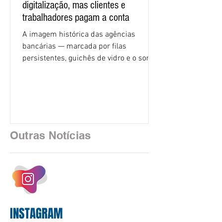
digitalização, mas clientes e
trabalhadores pagam a conta
A imagem histórica das agências
bancárias — marcada por filas
persistentes, guichês de vidro e o som
rítmico de autenticadoras de papel —
está sendo rapidamente substituída por
uma realidade silenciosa movida por
algoritmos e interfaces digitais. O setor
financeiro brasileiro consolidou, em
2025, uma transição profunda em sua
Outras Notícias
estrutura operacional, impulsionada por
um investimento massivo de R$ 47,8
bilhões em tecnologia apenas neste
exercício. A anatomia do serviço
bancário
INSTAGRAM