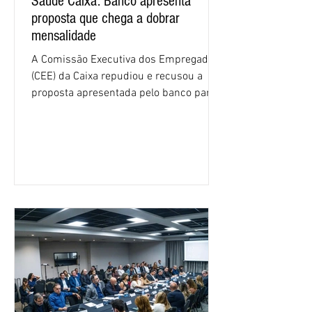
Saúde Caixa: Banco apresenta
proposta que chega a dobrar
mensalidade
A Comissão Executiva dos Empregados
(CEE) da Caixa repudiou e recusou a
proposta apresentada pelo banco para o
custeio do Saúde Caixa, nesta quarta-
feira (5), durante a quinta rodada de
negociações específicas da Campanha
Nacional dos Bancários 2026, realizada
em São Paulo. Por unanimidade, todas
as federações que compõem a mesa de
negociações das empregadas e dos
empregados exigiram que a Caixa refaça
os cálculos e apresente uma nova
proposta. O entendimento é que a
proposta