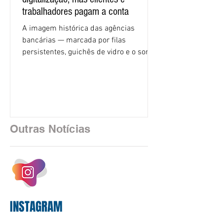
trabalhadores pagam a conta
A imagem histórica das agências
bancárias — marcada por filas
persistentes, guichês de vidro e o som
rítmico de autenticadoras de papel —
está sendo rapidamente substituída por
uma realidade silenciosa movida por
algoritmos e interfaces digitais. O setor
financeiro brasileiro consolidou, em
2025, uma transição profunda em sua
Outras Notícias
estrutura operacional, impulsionada por
um investimento massivo de R$ 47,8
bilhões em tecnologia apenas neste
exercício. A anatomia do serviço
bancário
INSTAGRAM