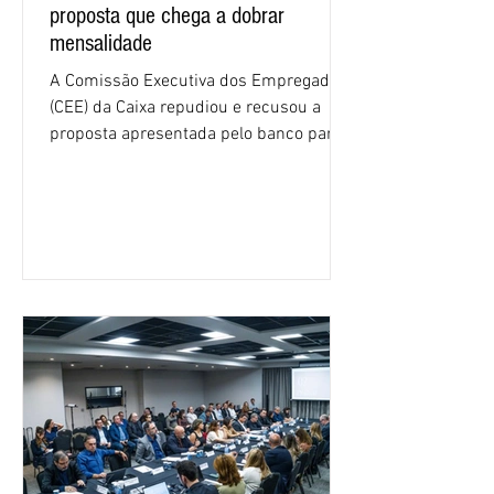
proposta que chega a dobrar
mensalidade
A Comissão Executiva dos Empregados
(CEE) da Caixa repudiou e recusou a
proposta apresentada pelo banco para o
custeio do Saúde Caixa, nesta quarta-
feira (5), durante a quinta rodada de
negociações específicas da Campanha
Nacional dos Bancários 2026, realizada
em São Paulo. Por unanimidade, todas
as federações que compõem a mesa de
negociações das empregadas e dos
empregados exigiram que a Caixa refaça
os cálculos e apresente uma nova
proposta. O entendimento é que a
proposta