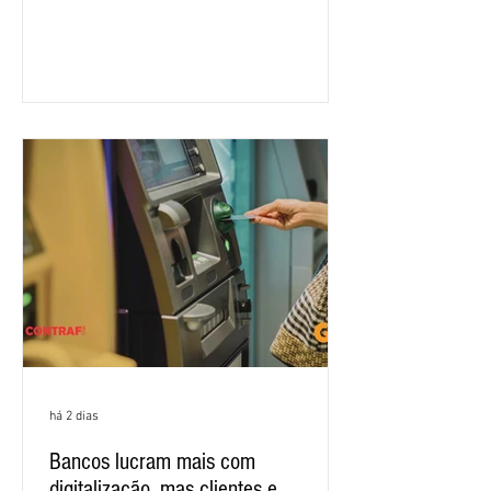
rodada de negociação da campanha
salarial 2026. É grande a expectativa
para que os patrões apresentem uma
proposta para as demandas
apresentadas nos cinco primeiros
encontros, que trataram sobre emprego
e tecnologia, cláusulas sociais,
igualdade de oportunidades, saúde e
condições de trabalho e cláusulas
econômicas. Apesar da cobrança d
há 2 dias
Bancos lucram mais com
digitalização, mas clientes e