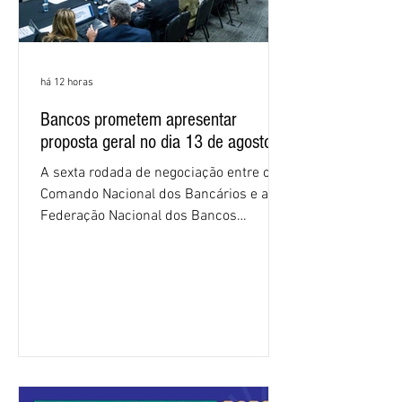
há 12 horas
Bancos prometem apresentar
proposta geral no dia 13 de agosto
A sexta rodada de negociação entre o
Comando Nacional dos Bancários e a
Federação Nacional dos Bancos
(Fenaban) foi encerrada, nesta terça-
feira (4/8), sem avanços concretos para
a categoria. Mais uma vez, a
representação dos bancos não
apresentou uma proposta global que
atenda às reivindicações dos
trabalhadores e das trabalhadoras,
frustrando a expectativa de evolução