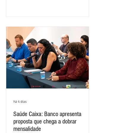
ano, o crescimento foi de 3,5%. O
retorno sobre o patrimônio líquido (ROE)
alcançou 16% no semestre, aumento de
1,4 ponto percentual em 12 meses. O
crescimento de 16,2% foi o maior entre
os três maiores bancos privados do país
(Bradesco, Itaú e Santander). Segundo o
há 4 dias
Saúde Caixa: Banco apresenta
proposta que chega a dobrar
mensalidade