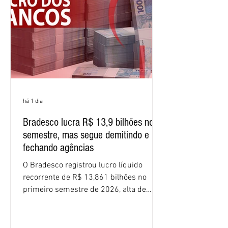
percentuais em 12 meses. Apesar dos
resultados expressivos, o banco conti
há 1 dia
Bradesco lucra R$ 13,9 bilhões no
semestre, mas segue demitindo e
fechando agências
O Bradesco registrou lucro líquido
recorrente de R$ 13,861 bilhões no
primeiro semestre de 2026, alta de
16,2% em relação ao mesmo período do
ano passado. Na comparação entre o
segundo e o primeiro trimestre deste