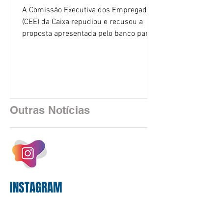
A Comissão Executiva dos Empregados
(CEE) da Caixa repudiou e recusou a
proposta apresentada pelo banco para o
custeio do Saúde Caixa, nesta quarta-
feira (5), durante a quinta rodada de
negociações específicas da Campanha
Nacional dos Bancários 2026, realizada
em São Paulo. Por unanimidade, todas
as federações que compõem a mesa de
Outras Notícias
negociações das empregadas e dos
empregados exigiram que a Caixa refaça
os cálculos e apresente uma nova
proposta. O entendimento é que a
proposta
INSTAGRAM