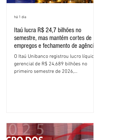
há 1 dia
Itaú lucra R$ 24,7 bilhões no
semestre, mas mantém cortes de
empregos e fechamento de agências
O Itaú Unibanco registrou lucro líquido
gerencial de R$ 24,689 bilhões no
primeiro semestre de 2026,
crescimento de 9,1% em relação ao
mesmo período do ano passado. No
segundo trimestre, o lucro foi de R$
12,407 bilhões, alta de 1% na
comparação com os três primeiros
meses do ano. A rentabilidade sobre o
patrimônio líquido médio anualizado
(ROE), no Brasil, chegou a 26% no
semestre, avanço de 2,1 pontos