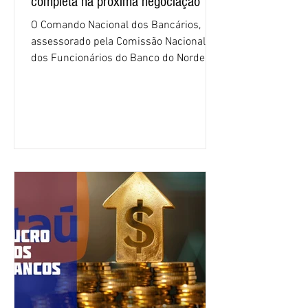
completa na próxima negociação
O Comando Nacional dos Bancários,
assessorado pela Comissão Nacional
dos Funcionários do Banco do Nordeste
do Brasil (CNFBNB), concluiu nesta
quinta-feira (6), em Fortaleza, a
apresentação e o debate da pauta
específica dos trabalhadores do BNB.
Segundo informações do Sindicato dos
Bancários do Ceará, a quarta rodada de
negociação encerrou a discussão das
cláusulas econômicas e sindicais da
minuta, e a representação dos
funcionários cobrou que o banco
apresente uma proposta c