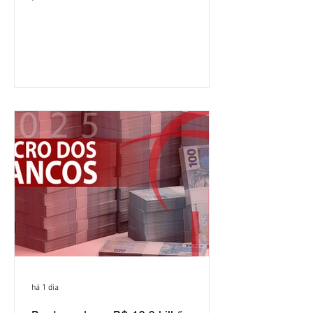
crescimento de 9,1% em relação ao
mesmo período do ano passado. No
segundo trimestre, o lucro foi de R$
12,407 bilhões, alta de 1% na
comparação com os três primeiros
meses do ano. A rentabilidade sobre o
patrimônio líquido médio anualizado
(ROE), no Brasil, chegou a 26% no
semestre, avanço de 2,1 pontos
percentuais em 12 meses. Apesar dos
resultados expressivos, o banco conti
há 1 dia