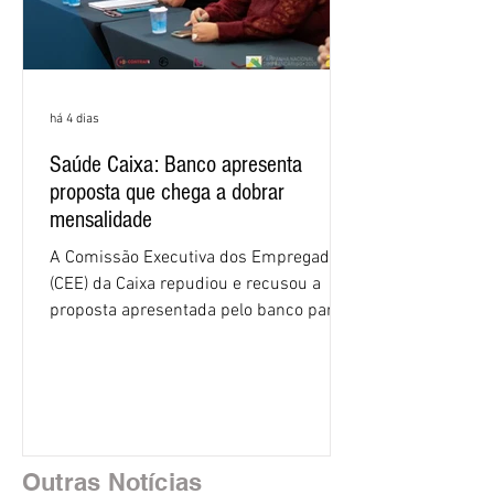
há 4 dias
Saúde Caixa: Banco apresenta
proposta que chega a dobrar
mensalidade
A Comissão Executiva dos Empregados
(CEE) da Caixa repudiou e recusou a
proposta apresentada pelo banco para o
custeio do Saúde Caixa, nesta quarta-
feira (5), durante a quinta rodada de
negociações específicas da Campanha
Nacional dos Bancários 2026, realizada
em São Paulo. Por unanimidade, todas
as federações que compõem a mesa de
Outras Notícias