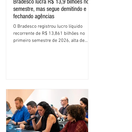
Bradesco lucra R$ 13,9 bilhões no
semestre, mas segue demitindo e
fechando agências
O Bradesco registrou lucro líquido
recorrente de R$ 13,861 bilhões no
primeiro semestre de 2026, alta de
16,2% em relação ao mesmo período do
ano passado. Na comparação entre o
segundo e o primeiro trimestre deste
ano, o crescimento foi de 3,5%. O
retorno sobre o patrimônio líquido (ROE)
alcançou 16% no semestre, aumento de
1,4 ponto percentual em 12 meses. O
crescimento de 16,2% foi o maior entre
os três maiores bancos privados do país
(Bradesco, Itaú e Santander). Segundo o