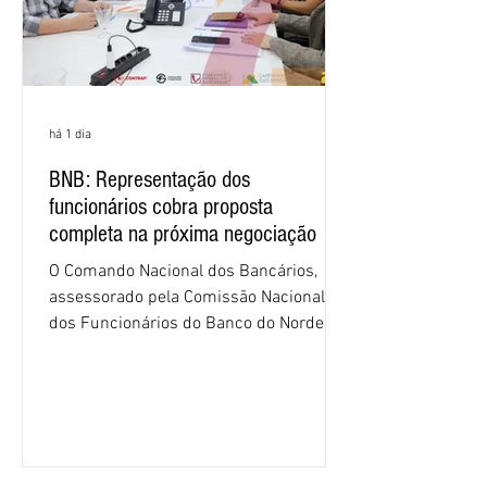
há 1 dia
BNB: Representação dos
funcionários cobra proposta
completa na próxima negociação
O Comando Nacional dos Bancários,
assessorado pela Comissão Nacional
dos Funcionários do Banco do Nordeste
do Brasil (CNFBNB), concluiu nesta
quinta-feira (6), em Fortaleza, a
apresentação e o debate da pauta
específica dos trabalhadores do BNB.
Segundo informações do Sindicato dos
Bancários do Ceará, a quarta rodada de