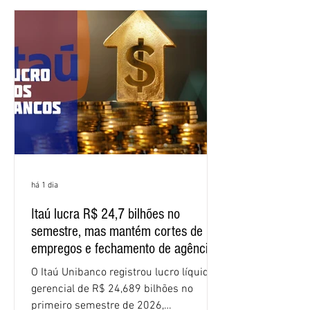
negociação encerrou a discussão das
cláusulas econômicas e sindicais da
minuta, e a representação dos
funcionários cobrou que o banco
apresente uma proposta c
há 1 dia
Itaú lucra R$ 24,7 bilhões no
semestre, mas mantém cortes de
empregos e fechamento de agências
O Itaú Unibanco registrou lucro líquido
gerencial de R$ 24,689 bilhões no
primeiro semestre de 2026,