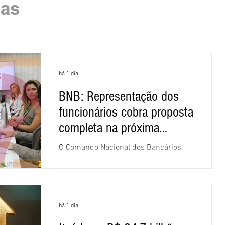
ias
há 1 dia
BNB: Representação dos
funcionários cobra proposta
completa na próxima
negociação
O Comando Nacional dos Bancários,
assessorado pela Comissão Nacional
dos Funcionários do Banco do
Nordeste do Brasil (CNFBNB), concluiu
nesta quinta-feira (6), em Fortaleza, a
há 1 dia
apresentação e o debate da pauta
específica dos trabalhadores do BNB.