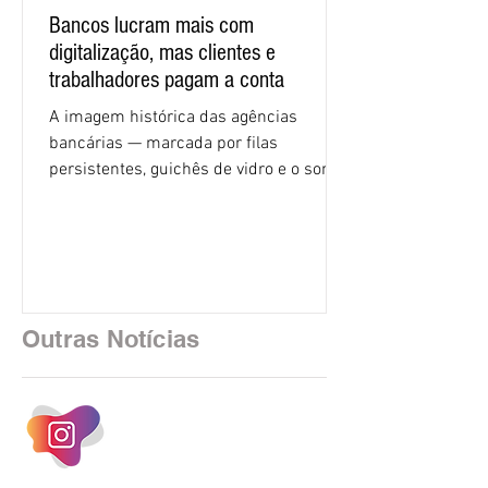
Bancos lucram mais com
digitalização, mas clientes e
trabalhadores pagam a conta
A imagem histórica das agências
bancárias — marcada por filas
persistentes, guichês de vidro e o som
rítmico de autenticadoras de papel —
está sendo rapidamente substituída por
uma realidade silenciosa movida por
algoritmos e interfaces digitais. O setor
financeiro brasileiro consolidou, em
2025, uma transição profunda em sua
Outras Notícias
estrutura operacional, impulsionada por
um investimento massivo de R$ 47,8
bilhões em tecnologia apenas neste
exercício. A anatomia do serviço
bancário