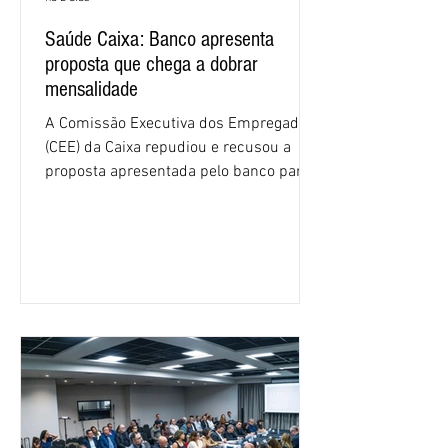
Saúde Caixa: Banco apresenta
proposta que chega a dobrar
mensalidade
A Comissão Executiva dos Empregados
(CEE) da Caixa repudiou e recusou a
proposta apresentada pelo banco para o
custeio do Saúde Caixa, nesta quarta-
feira (5), durante a quinta rodada de
negociações específicas da Campanha
Nacional dos Bancários 2026, realizada
em São Paulo. Por unanimidade, todas
as federações que compõem a mesa de
negociações das empregadas e dos
empregados exigiram que a Caixa refaça
os cálculos e apresente uma nova
proposta. O entendimento é que a
proposta