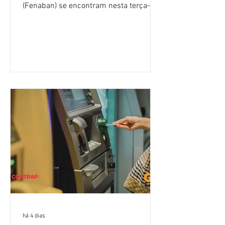
(Fenaban) se encontram nesta terça-
feira (4/8), em São Paulo, para a sexta
rodada de negociação da campanha
salarial 2026. É grande a expectativa
para que os patrões apresentem uma
proposta para as demandas
apresentadas nos cinco primeiros
encontros, que trataram sobre emprego
e tecnologia, cláusulas sociais,
igualdade de oportunidades, saúde e
condições de trabalho e cláusulas
econômicas. Apesar da cobrança d
há 4 dias