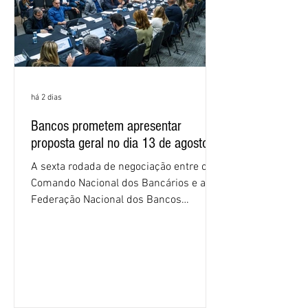
há 2 dias
Bancos prometem apresentar
proposta geral no dia 13 de agosto
A sexta rodada de negociação entre o
Comando Nacional dos Bancários e a
Federação Nacional dos Bancos
(Fenaban) foi encerrada, nesta terça-
feira (4/8), sem avanços concretos para
a categoria. Mais uma vez, a
representação dos bancos não
apresentou uma proposta global que
atenda às reivindicações dos