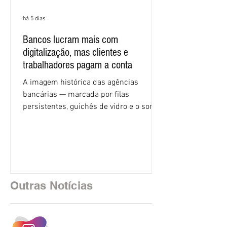
há 5 dias
Bancos lucram mais com
digitalização, mas clientes e
trabalhadores pagam a conta
A imagem histórica das agências
bancárias — marcada por filas
persistentes, guichês de vidro e o som
rítmico de autenticadoras de papel —
está sendo rapidamente substituída por
uma realidade silenciosa movida por
algoritmos e interfaces digitais. O setor
financeiro brasileiro consolidou, em
2025, uma transição profunda em sua
Outras Notícias
estrutura operacional, impulsionada por
um investimento massivo de R$ 47,8
bilhões em tecnologia apenas neste