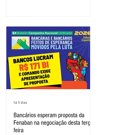
apresentou uma proposta global que
atenda às reivindicações dos
trabalhadores e das trabalhadoras,
frustrando a expectativa de evolução
nas negociações da Campanha salarial
2026. Durante o encontro, o movimento
sindical voltou a defender a val
há 5 dias
Bancários esperam proposta da
Fenaban na negociação desta terça-
feira