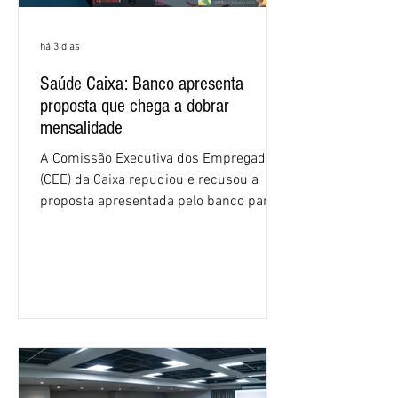
há 3 dias
Saúde Caixa: Banco apresenta
proposta que chega a dobrar
mensalidade
A Comissão Executiva dos Empregados
(CEE) da Caixa repudiou e recusou a
proposta apresentada pelo banco para o
custeio do Saúde Caixa, nesta quarta-
feira (5), durante a quinta rodada de
negociações específicas da Campanha
Nacional dos Bancários 2026, realizada
em São Paulo. Por unanimidade, todas
as federações que compõem a mesa de
negociações das empregadas e dos
empregados exigiram que a Caixa refaça
os cálculos e apresente uma nova