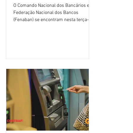
O Comando Nacional dos Bancários e a
Federação Nacional dos Bancos
(Fenaban) se encontram nesta terça-
feira (4/8), em São Paulo, para a sexta
rodada de negociação da campanha
salarial 2026. É grande a expectativa
para que os patrões apresentem uma
proposta para as demandas
apresentadas nos cinco primeiros
encontros, que trataram sobre emprego
e tecnologia, cláusulas sociais,
igualdade de oportunidades, saúde e
condições de trabalho e cláusulas
econômicas. Apesar da cobrança d