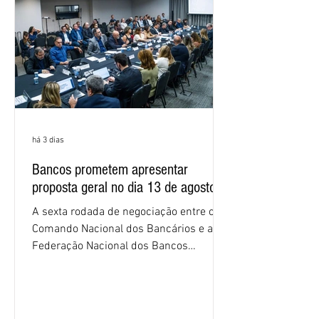
proposta. O entendimento é que a
proposta
há 3 dias
Bancos prometem apresentar
proposta geral no dia 13 de agosto
A sexta rodada de negociação entre o
Comando Nacional dos Bancários e a
Federação Nacional dos Bancos
(Fenaban) foi encerrada, nesta terça-
feira (4/8), sem avanços concretos para
a categoria. Mais uma vez, a
representação dos bancos não