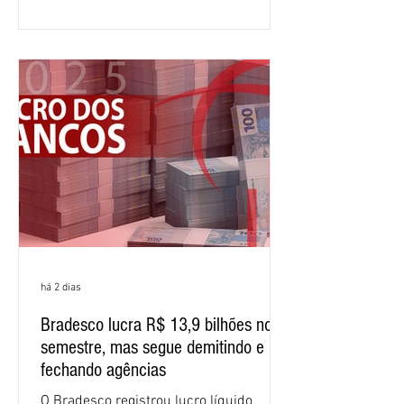
comparação com os três primeiros
meses do ano. A rentabilidade sobre o
patrimônio líquido médio anualizado
(ROE), no Brasil, chegou a 26% no
semestre, avanço de 2,1 pontos
percentuais em 12 meses. Apesar dos
resultados expressivos, o banco conti
há 2 dias
Bradesco lucra R$ 13,9 bilhões no
semestre, mas segue demitindo e
fechando agências
O Bradesco registrou lucro líquido