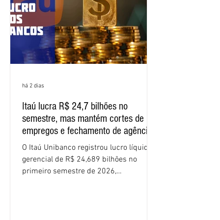
apresente uma proposta c
há 2 dias
Itaú lucra R$ 24,7 bilhões no
semestre, mas mantém cortes de
empregos e fechamento de agências
O Itaú Unibanco registrou lucro líquido
gerencial de R$ 24,689 bilhões no
primeiro semestre de 2026,
crescimento de 9,1% em relação ao
mesmo período do ano passado. No
segundo trimestre, o lucro foi de R$
12,407 bilhões, alta de 1% na