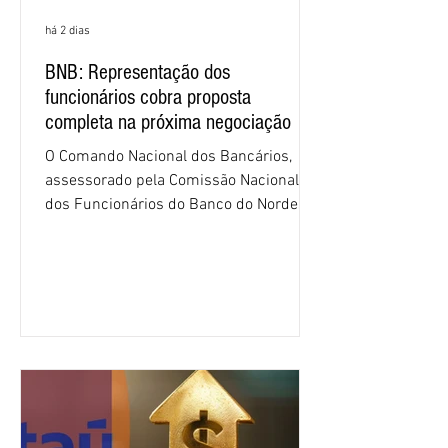
há 2 dias
BNB: Representação dos
funcionários cobra proposta
completa na próxima negociação
O Comando Nacional dos Bancários,
assessorado pela Comissão Nacional
dos Funcionários do Banco do Nordeste
do Brasil (CNFBNB), concluiu nesta
quinta-feira (6), em Fortaleza, a
apresentação e o debate da pauta
específica dos trabalhadores do BNB.
Segundo informações do Sindicato dos
Bancários do Ceará, a quarta rodada de
negociação encerrou a discussão das
cláusulas econômicas e sindicais da
minuta, e a representação dos
funcionários cobrou que o banco