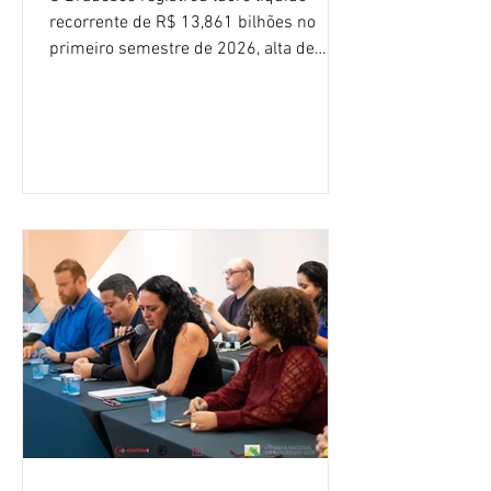
recorrente de R$ 13,861 bilhões no
primeiro semestre de 2026, alta de
16,2% em relação ao mesmo período do
ano passado. Na comparação entre o
segundo e o primeiro trimestre deste
ano, o crescimento foi de 3,5%. O
retorno sobre o patrimônio líquido (ROE)
alcançou 16% no semestre, aumento de
1,4 ponto percentual em 12 meses. O
crescimento de 16,2% foi o maior entre
os três maiores bancos privados do país
(Bradesco, Itaú e Santander). Segundo o