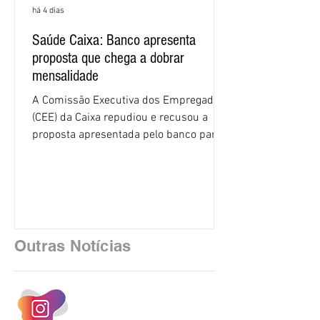
há 4 dias
Saúde Caixa: Banco apresenta
proposta que chega a dobrar
mensalidade
A Comissão Executiva dos Empregados
(CEE) da Caixa repudiou e recusou a
proposta apresentada pelo banco para o
custeio do Saúde Caixa, nesta quarta-
feira (5), durante a quinta rodada de
negociações específicas da Campanha
Nacional dos Bancários 2026, realizada
em São Paulo. Por unanimidade, todas
as federações que compõem a mesa de
Outras Notícias
negociações das empregadas e dos
empregados exigiram que a Caixa refaça
os cálculos e apresente uma nova
proposta. O entendimento é que a