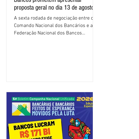
proposta geral no dia 13 de agosto
A sexta rodada de negociação entre o
Comando Nacional dos Bancários e a
Federação Nacional dos Bancos
(Fenaban) foi encerrada, nesta terça-
feira (4/8), sem avanços concretos para
a categoria. Mais uma vez, a
representação dos bancos não
apresentou uma proposta global que
atenda às reivindicações dos
trabalhadores e das trabalhadoras,
frustrando a expectativa de evolução
nas negociações da Campanha salarial
2026. Durante o encontro, o movimento
sindical voltou a defender a val