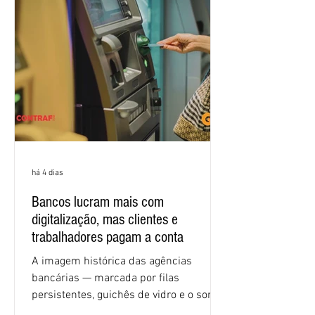
e tecnologia, cláusulas sociais,
igualdade de oportunidades, saúde e
condições de trabalho e cláusulas
econômicas. Apesar da cobrança d
há 4 dias
Bancos lucram mais com
digitalização, mas clientes e
trabalhadores pagam a conta
A imagem histórica das agências
bancárias — marcada por filas
persistentes, guichês de vidro e o som
rítmico de autenticadoras de papel —