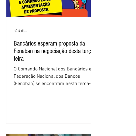
há 4 dias
Bancários esperam proposta da
Fenaban na negociação desta terça-
feira
O Comando Nacional dos Bancários e a
Federação Nacional dos Bancos
(Fenaban) se encontram nesta terça-
feira (4/8), em São Paulo, para a sexta
rodada de negociação da campanha
salarial 2026. É grande a expectativa
para que os patrões apresentem uma
proposta para as demandas
apresentadas nos cinco primeiros
encontros, que trataram sobre emprego