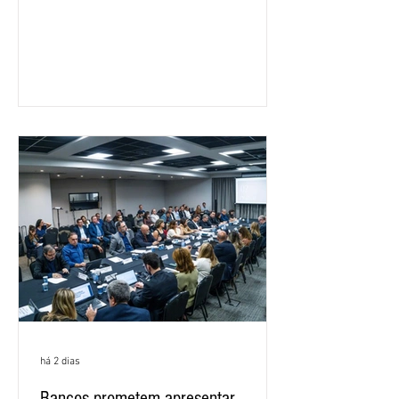
custeio do Saúde Caixa, nesta quarta-
feira (5), durante a quinta rodada de
negociações específicas da Campanha
Nacional dos Bancários 2026, realizada
em São Paulo. Por unanimidade, todas
as federações que compõem a mesa de
negociações das empregadas e dos
empregados exigiram que a Caixa refaça
os cálculos e apresente uma nova
proposta. O entendimento é que a
proposta
há 2 dias
Bancos prometem apresentar