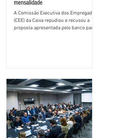
mensalidade
A Comissão Executiva dos Empregados
(CEE) da Caixa repudiou e recusou a
proposta apresentada pelo banco para o
custeio do Saúde Caixa, nesta quarta-
feira (5), durante a quinta rodada de
negociações específicas da Campanha
Nacional dos Bancários 2026, realizada
em São Paulo. Por unanimidade, todas
as federações que compõem a mesa de
negociações das empregadas e dos
empregados exigiram que a Caixa refaça
os cálculos e apresente uma nova
proposta. O entendimento é que a
proposta