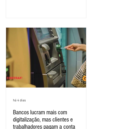
salarial 2026. É grande a expectativa
para que os patrões apresentem uma
proposta para as demandas
apresentadas nos cinco primeiros
encontros, que trataram sobre emprego
e tecnologia, cláusulas sociais,
igualdade de oportunidades, saúde e
condições de trabalho e cláusulas
econômicas. Apesar da cobrança d
há 4 dias
Bancos lucram mais com
digitalização, mas clientes e
trabalhadores pagam a conta