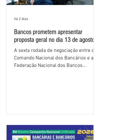
há 2 dias
Bancos prometem apresentar
proposta geral no dia 13 de agosto
A sexta rodada de negociação entre o
Comando Nacional dos Bancários e a
Federação Nacional dos Bancos
(Fenaban) foi encerrada, nesta terça-
feira (4/8), sem avanços concretos para
a categoria. Mais uma vez, a
representação dos bancos não
apresentou uma proposta global que
atenda às reivindicações dos
trabalhadores e das trabalhadoras,
frustrando a expectativa de evolução
nas negociações da Campanha salarial