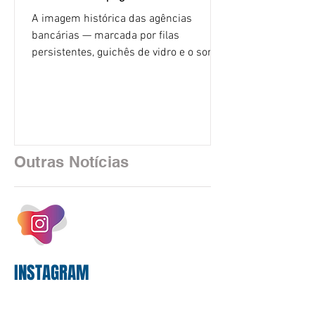
A imagem histórica das agências
bancárias — marcada por filas
persistentes, guichês de vidro e o som
rítmico de autenticadoras de papel —
está sendo rapidamente substituída por
uma realidade silenciosa movida por
algoritmos e interfaces digitais. O setor
financeiro brasileiro consolidou, em
2025, uma transição profunda em sua
Outras Notícias
estrutura operacional, impulsionada por
um investimento massivo de R$ 47,8
bilhões em tecnologia apenas neste
exercício. A anatomia do serviço
bancário
INSTAGRAM