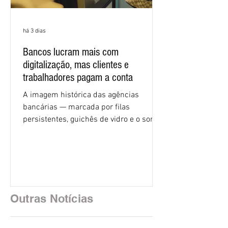
há 3 dias
Bancos lucram mais com
digitalização, mas clientes e
trabalhadores pagam a conta
A imagem histórica das agências
bancárias — marcada por filas
persistentes, guichês de vidro e o som
rítmico de autenticadoras de papel —
está sendo rapidamente substituída por
uma realidade silenciosa movida por
algoritmos e interfaces digitais. O setor
financeiro brasileiro consolidou, em
2025, uma transição profunda em sua
Outras Notícias
estrutura operacional, impulsionada por
um investimento massivo de R$ 47,8