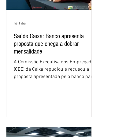
há 1 dia
Saúde Caixa: Banco apresenta
proposta que chega a dobrar
mensalidade
A Comissão Executiva dos Empregados
(CEE) da Caixa repudiou e recusou a
proposta apresentada pelo banco para o
custeio do Saúde Caixa, nesta quarta-
feira (5), durante a quinta rodada de
negociações específicas da Campanha
Nacional dos Bancários 2026, realizada
em São Paulo. Por unanimidade, todas
as federações que compõem a mesa de
negociações das empregadas e dos
empregados exigiram que a Caixa refaça