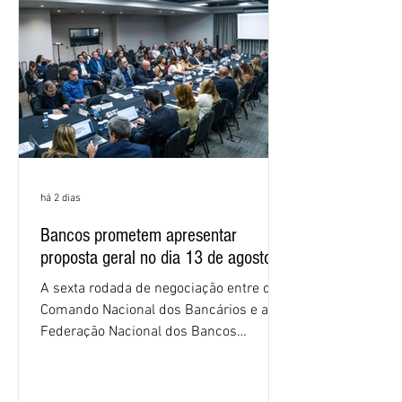
os cálculos e apresente uma nova
proposta. O entendimento é que a
proposta
há 2 dias
Bancos prometem apresentar
proposta geral no dia 13 de agosto
A sexta rodada de negociação entre o
Comando Nacional dos Bancários e a
Federação Nacional dos Bancos
(Fenaban) foi encerrada, nesta terça-
feira (4/8), sem avanços concretos para
a categoria. Mais uma vez, a