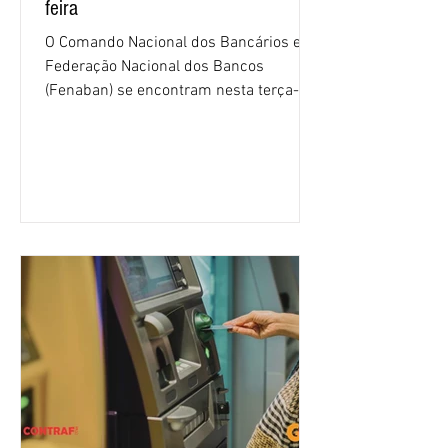
feira
O Comando Nacional dos Bancários e a
Federação Nacional dos Bancos
(Fenaban) se encontram nesta terça-
feira (4/8), em São Paulo, para a sexta
rodada de negociação da campanha
salarial 2026. É grande a expectativa
para que os patrões apresentem uma
proposta para as demandas
apresentadas nos cinco primeiros
encontros, que trataram sobre emprego
e tecnologia, cláusulas sociais,
igualdade de oportunidades, saúde e
condições de trabalho e cláusulas
econômicas. Apesar da cobrança d