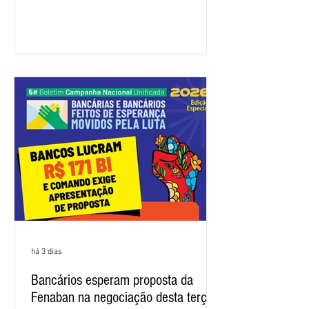
representação dos bancos não
apresentou uma proposta global que
atenda às reivindicações dos
trabalhadores e das trabalhadoras,
frustrando a expectativa de evolução
nas negociações da Campanha salarial
2026. Durante o encontro, o movimento
sindical voltou a defender a val
há 3 dias
Bancários esperam proposta da
Fenaban na negociação desta terça-