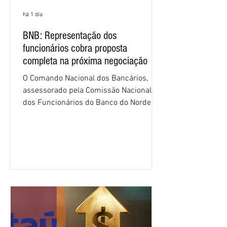
há 1 dia
BNB: Representação dos
funcionários cobra proposta
completa na próxima negociação
O Comando Nacional dos Bancários,
assessorado pela Comissão Nacional
dos Funcionários do Banco do Nordeste
do Brasil (CNFBNB), concluiu nesta
quinta-feira (6), em Fortaleza, a
apresentação e o debate da pauta
específica dos trabalhadores do BNB.
Segundo informações do Sindicato dos
Bancários do Ceará, a quarta rodada de
negociação encerrou a discussão das
cláusulas econômicas e sindicais da
minuta, e a representação dos
funcionários cobrou que o banco