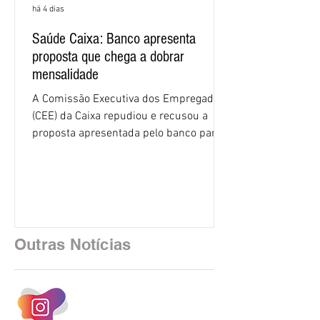
há 4 dias
Saúde Caixa: Banco apresenta
proposta que chega a dobrar
mensalidade
A Comissão Executiva dos Empregados
(CEE) da Caixa repudiou e recusou a
proposta apresentada pelo banco para o
custeio do Saúde Caixa, nesta quarta-
feira (5), durante a quinta rodada de
negociações específicas da Campanha
Nacional dos Bancários 2026, realizada
em São Paulo. Por unanimidade, todas
as federações que compõem a mesa de
Outras Notícias
negociações das empregadas e dos
empregados exigiram que a Caixa refaça
os cálculos e apresente uma nova
proposta. O entendimento é que a