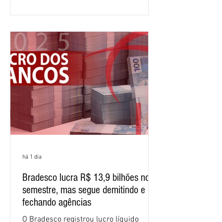
comparação com os três primeiros
meses do ano. A rentabilidade sobre o
patrimônio líquido médio anualizado
(ROE), no Brasil, chegou a 26% no
semestre, avanço de 2,1 pontos
percentuais em 12 meses. Apesar dos
resultados expressivos, o banco conti
há 1 dia
Bradesco lucra R$ 13,9 bilhões no
semestre, mas segue demitindo e
fechando agências
O Bradesco registrou lucro líquido