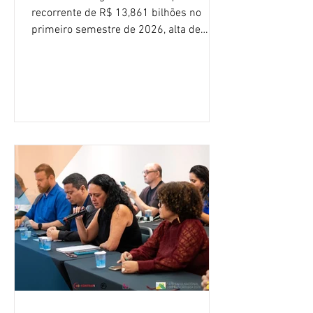
recorrente de R$ 13,861 bilhões no
primeiro semestre de 2026, alta de
16,2% em relação ao mesmo período do
ano passado. Na comparação entre o
segundo e o primeiro trimestre deste
ano, o crescimento foi de 3,5%. O
retorno sobre o patrimônio líquido (ROE)
alcançou 16% no semestre, aumento de
1,4 ponto percentual em 12 meses. O
crescimento de 16,2% foi o maior entre
os três maiores bancos privados do país
(Bradesco, Itaú e Santander). Segundo o