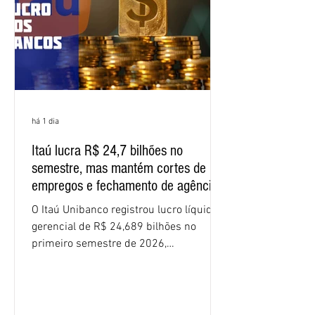
apresente uma proposta c
há 1 dia
Itaú lucra R$ 24,7 bilhões no
semestre, mas mantém cortes de
empregos e fechamento de agências
O Itaú Unibanco registrou lucro líquido
gerencial de R$ 24,689 bilhões no
primeiro semestre de 2026,
crescimento de 9,1% em relação ao
mesmo período do ano passado. No
segundo trimestre, o lucro foi de R$
12,407 bilhões, alta de 1% na