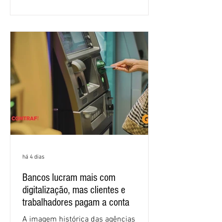
proposta para as demandas
apresentadas nos cinco primeiros
encontros, que trataram sobre emprego
e tecnologia, cláusulas sociais,
igualdade de oportunidades, saúde e
condições de trabalho e cláusulas
econômicas. Apesar da cobrança d
há 4 dias
Bancos lucram mais com
digitalização, mas clientes e
trabalhadores pagam a conta
A imagem histórica das agências