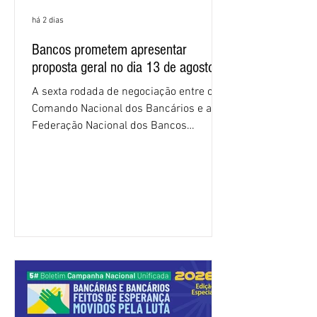
há 2 dias
Bancos prometem apresentar
proposta geral no dia 13 de agosto
A sexta rodada de negociação entre o
Comando Nacional dos Bancários e a
Federação Nacional dos Bancos
(Fenaban) foi encerrada, nesta terça-
feira (4/8), sem avanços concretos para
a categoria. Mais uma vez, a
representação dos bancos não
apresentou uma proposta global que
atenda às reivindicações dos
trabalhadores e das trabalhadoras,
frustrando a expectativa de evolução
nas negociações da Campanha salarial
2026. Durante o encontro, o movimento
sindical voltou a defender a val