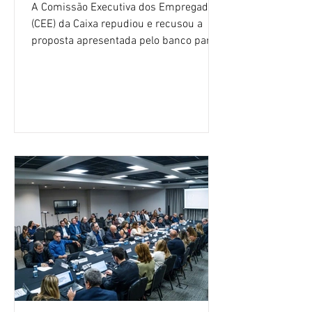
A Comissão Executiva dos Empregados
(CEE) da Caixa repudiou e recusou a
proposta apresentada pelo banco para o
custeio do Saúde Caixa, nesta quarta-
feira (5), durante a quinta rodada de
negociações específicas da Campanha
Nacional dos Bancários 2026, realizada
em São Paulo. Por unanimidade, todas
as federações que compõem a mesa de
negociações das empregadas e dos
empregados exigiram que a Caixa refaça
os cálculos e apresente uma nova
proposta. O entendimento é que a
proposta