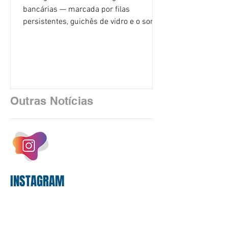
bancárias — marcada por filas
persistentes, guichês de vidro e o som
rítmico de autenticadoras de papel —
está sendo rapidamente substituída por
uma realidade silenciosa movida por
algoritmos e interfaces digitais. O setor
financeiro brasileiro consolidou, em
2025, uma transição profunda em sua
Outras Notícias
estrutura operacional, impulsionada por
um investimento massivo de R$ 47,8
bilhões em tecnologia apenas neste
exercício. A anatomia do serviço
bancário
INSTAGRAM