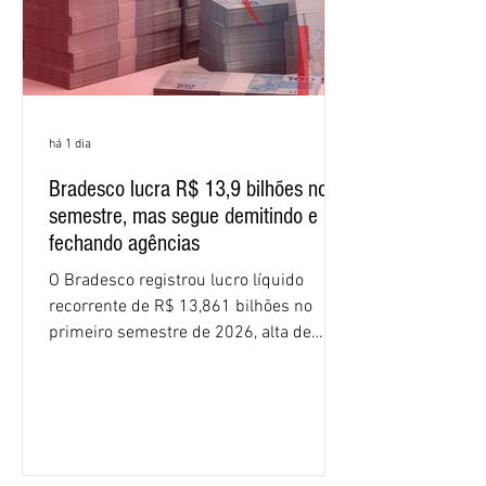
há 1 dia
Bradesco lucra R$ 13,9 bilhões no
semestre, mas segue demitindo e
fechando agências
O Bradesco registrou lucro líquido
recorrente de R$ 13,861 bilhões no
primeiro semestre de 2026, alta de
16,2% em relação ao mesmo período do
ano passado. Na comparação entre o
segundo e o primeiro trimestre deste
ano, o crescimento foi de 3,5%. O
retorno sobre o patrimônio líquido (ROE)