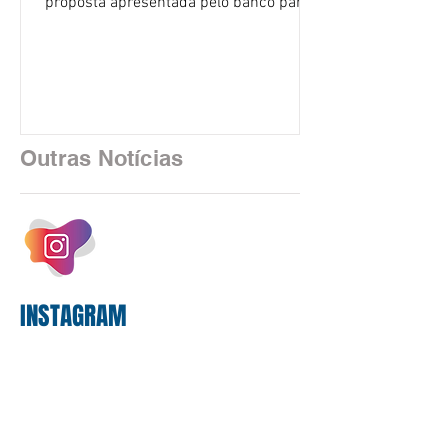
proposta apresentada pelo banco para o
custeio do Saúde Caixa, nesta quarta-
feira (5), durante a quinta rodada de
negociações específicas da Campanha
Nacional dos Bancários 2026, realizada
em São Paulo. Por unanimidade, todas
as federações que compõem a mesa de
Outras Notícias
negociações das empregadas e dos
empregados exigiram que a Caixa refaça
os cálculos e apresente uma nova
proposta. O entendimento é que a
proposta
INSTAGRAM