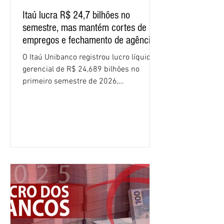
Itaú lucra R$ 24,7 bilhões no
semestre, mas mantém cortes de
empregos e fechamento de agências
O Itaú Unibanco registrou lucro líquido
gerencial de R$ 24,689 bilhões no
primeiro semestre de 2026,
crescimento de 9,1% em relação ao
mesmo período do ano passado. No
segundo trimestre, o lucro foi de R$
12,407 bilhões, alta de 1% na
comparação com os três primeiros
meses do ano. A rentabilidade sobre o
patrimônio líquido médio anualizado
(ROE), no Brasil, chegou a 26% no
semestre, avanço de 2,1 pontos
percentuais em 12 meses. Apesar dos
resultados expressivos, o banco conti