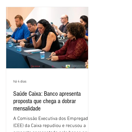
alcançou 16% no semestre, aumento de
1,4 ponto percentual em 12 meses. O
crescimento de 16,2% foi o maior entre
os três maiores bancos privados do país
(Bradesco, Itaú e Santander). Segundo o
há 4 dias
Saúde Caixa: Banco apresenta
proposta que chega a dobrar
mensalidade
A Comissão Executiva dos Empregados
(CEE) da Caixa repudiou e recusou a