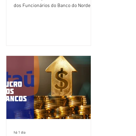
dos Funcionários do Banco do Nordeste
do Brasil (CNFBNB), concluiu nesta
quinta-feira (6), em Fortaleza, a
apresentação e o debate da pauta
específica dos trabalhadores do BNB.
Segundo informações do Sindicato dos
Bancários do Ceará, a quarta rodada de
negociação encerrou a discussão das
cláusulas econômicas e sindicais da
minuta, e a representação dos
funcionários cobrou que o banco
apresente uma proposta c
há 1 dia