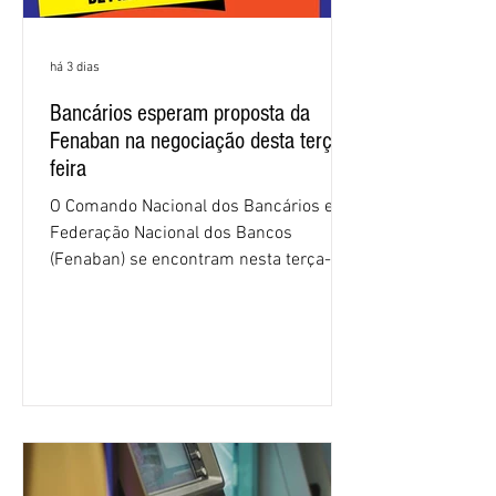
há 3 dias
Bancários esperam proposta da
Fenaban na negociação desta terça-
feira
O Comando Nacional dos Bancários e a
Federação Nacional dos Bancos
(Fenaban) se encontram nesta terça-
feira (4/8), em São Paulo, para a sexta
rodada de negociação da campanha
salarial 2026. É grande a expectativa
para que os patrões apresentem uma
proposta para as demandas
apresentadas nos cinco primeiros
encontros, que trataram sobre emprego
e tecnologia, cláusulas sociais,