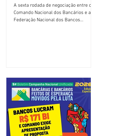
A sexta rodada de negociação entre o
Comando Nacional dos Bancários e a
Federação Nacional dos Bancos
(Fenaban) foi encerrada, nesta terça-
feira (4/8), sem avanços concretos para
a categoria. Mais uma vez, a
representação dos bancos não
apresentou uma proposta global que
atenda às reivindicações dos
trabalhadores e das trabalhadoras,
frustrando a expectativa de evolução
nas negociações da Campanha salarial
2026. Durante o encontro, o movimento
sindical voltou a defender a val