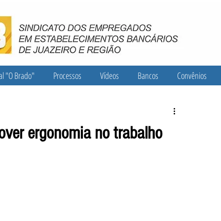
al "O Brado"
Processos
Vídeos
Bancos
Convênios
over ergonomia no trabalho