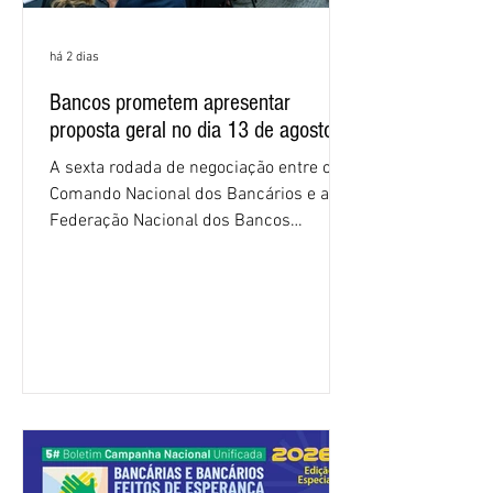
há 2 dias
Bancos prometem apresentar
proposta geral no dia 13 de agosto
A sexta rodada de negociação entre o
Comando Nacional dos Bancários e a
Federação Nacional dos Bancos
(Fenaban) foi encerrada, nesta terça-
feira (4/8), sem avanços concretos para
a categoria. Mais uma vez, a
representação dos bancos não
apresentou uma proposta global que
atenda às reivindicações dos
trabalhadores e das trabalhadoras,
frustrando a expectativa de evolução
nas negociações da Campanha salarial
2026. Durante o encontro, o movimento