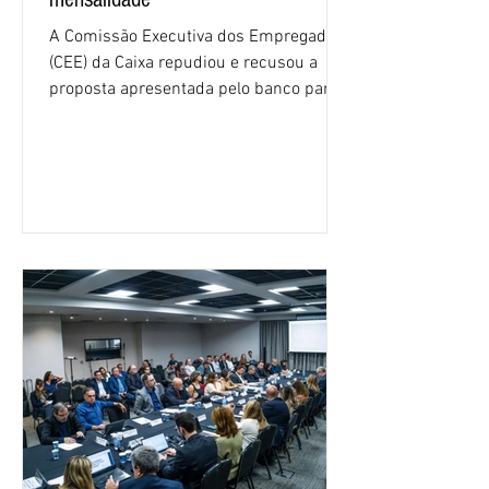
A Comissão Executiva dos Empregados
(CEE) da Caixa repudiou e recusou a
proposta apresentada pelo banco para o
custeio do Saúde Caixa, nesta quarta-
feira (5), durante a quinta rodada de
negociações específicas da Campanha
Nacional dos Bancários 2026, realizada
em São Paulo. Por unanimidade, todas
as federações que compõem a mesa de
negociações das empregadas e dos
empregados exigiram que a Caixa refaça
os cálculos e apresente uma nova
proposta. O entendimento é que a
proposta