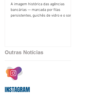
A imagem histórica das agências
bancárias — marcada por filas
persistentes, guichês de vidro e o som
rítmico de autenticadoras de papel —
está sendo rapidamente substituída por
uma realidade silenciosa movida por
algoritmos e interfaces digitais. O setor
financeiro brasileiro consolidou, em
2025, uma transição profunda em sua
Outras Notícias
estrutura operacional, impulsionada por
um investimento massivo de R$ 47,8
bilhões em tecnologia apenas neste
exercício. A anatomia do serviço
bancário
INSTAGRAM